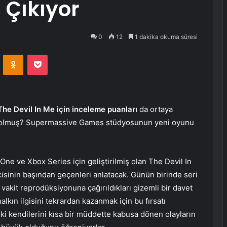
 Çıkıyor
0
12
1 dakika okuma süresi
VKontakte
Odnoklassniki
Pocket
The Devil In Me için inceleme puanları
da ortaya
sıl olmuş? Supermassive Games stüdyosunun yeni oyunu
One ve Xbox Series için geliştirilmiş olan The Devil In
isinin başından geçenleri anlatacak. Günün birinde seri
vakit reprodüksiyonuna çağırıldıkları gizemli bir davet
lkın ilgisini tekrardan kazanmak için bu fırsatı
r ki kendilerini kısa bir müddette kabusa dönen olayların