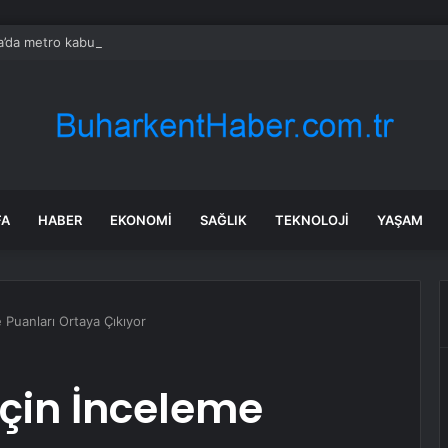
’da metro kabusu! 137 kişi hastaneye kaldırıldı
FA
HABER
EKONOMI
SAĞLIK
TEKNOLOJI
YAŞAM
 Puanları Ortaya Çıkıyor
İçin İnceleme