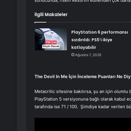
sonucunda, riskin kestirim edilenden çok daha
İlgili Makaleler
PlayStation 6 performansı
sızdırıldı: PS5’i ikiye
katlayabilir
Ağustos 7, 2026
The Devil In Me İçin İnceleme Puanları Ne Diy
Metacritic sitesine bakılırsa, şu an için olum
PlayStation 5 versiyonuna bağlı olarak kabul 
tarafında ise 71 / 100. Şimdiye kadar verilen b