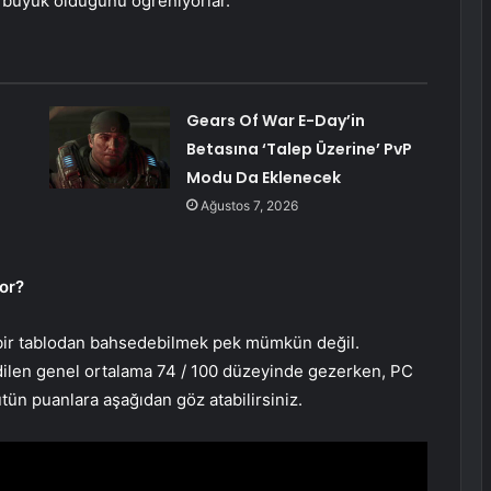
 büyük olduğunu öğreniyorlar.
Gears Of War E-Day’in
Betasına ‘Talep Üzerine’ PvP
Modu Da Eklenecek
Ağustos 7, 2026
or?
lu bir tablodan bahsedebilmek pek mümkün değil.
edilen genel ortalama 74 / 100 düzeyinde gezerken, PC
ütün puanlara aşağıdan göz atabilirsiniz.