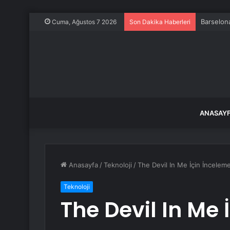
Barselona
Cuma, Ağustos 7 2026
Son Dakika Haberleri
ANASAY
Anasayfa
/
Teknoloji
/
The Devil In Me İçin İnceleme
Teknoloji
The Devil In Me 