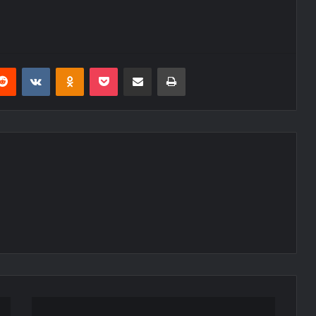
erest
Reddit
VKontakte
Odnoklassniki
Pocket
E-Posta ile paylaş
Yazdır