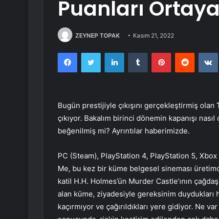
Puanları Ortaya
ZEYNEP TOPAK
Kasım 21, 2022
Facebook
Twitter
LinkedIn
Tumblr
Pinterest
Reddit
Bugün prestijiyle çıkışını gerçekleştirmiş olan
çıkıyor. Bakalım birinci dönemin kapanışı na
beğenilmiş mi? Ayrıntılar haberimizde.
PC (Steam), PlayStation 4, PlayStation 5, Xbox 
Me, bu kez bir küme belgesel sineması üretimc
katil H.H. Holmes’ün Murder Castle’ının çağdaş 
alan küme, ziyadesiyle gereksinim duydukları ha
kaçırmıyor ve çağırıldıkları yere gidiyor. Ne va