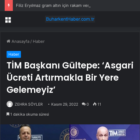
Filiz Eryılmaz gram altın için rakam verdi: Yarın akşama işaret etti
Menü
Anasayfa
/
Haber
Haber
TİM Başkanı Gültepe: ‘Asgari
Ücreti Artırmakla Bir Yere
Gelemeyiz’
ZEHRA SÖYLER
Kasım 29, 2022
0
11
1 dakika okuma süresi