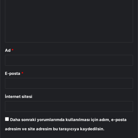
r
u
m
*
Ad
*
E-posta
*
İnternet sitesi
Daha sonraki yorumlarımda kullanılması için adım, e-posta
adresim ve site adresim bu tarayıcıya kaydedilsin.