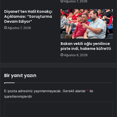
Ağustos 7, 2026
Diyanet’ten Halil Konakçı
Açıklaması: “Soruşturma
Devam Ediyor”
Ağustos 7, 2026
Bakan vekili oğlu yenilince
piste indi, hakeme küfretti
Ağustos 6, 2026
Bir yanıt yazın
E-posta adresiniz yayınlanmayacak.
Gerekli alanlar
*
ile
işaretlenmişlerdir
Y
o