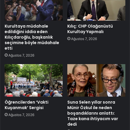
Kurultaya müdahale
Kılıç: CHP Olağanüstü
edildiğini iddia eden
Kurultay Yapmalı
Kılıçdaroğlu, başkanlık
Ağustos 7, 2026
seçimine böyle müdahale
etti
Ağustos 7, 2026
Öğrencilerden ‘Vakti
Suna Selen yıllar sonra
Kuşanmak’ Sergisi
Münir Özkul ile neden
boşandıklarını anlattı:
Ağustos 7, 2026
Taze kana ihtiyacım var
dedi