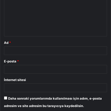
r
u
m
*
Ad
*
E-posta
*
İnternet sitesi
Daha sonraki yorumlarımda kullanılması için adım, e-posta
adresim ve site adresim bu tarayıcıya kaydedilsin.