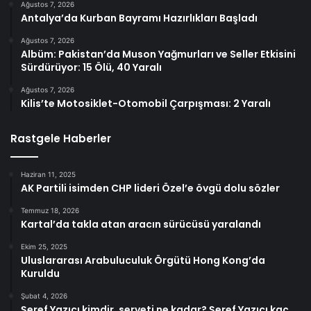
Ağustos 7, 2026
Antalya’da Kurban Bayramı Hazırlıkları Başladı
Ağustos 7, 2026
Albüm: Pakistan’da Muson Yağmurları ve Seller Etkisini
Sürdürüyor: 15 Ölü, 40 Yaralı
Ağustos 7, 2026
Kilis’te Motosiklet-Otomobil Çarpışması: 2 Yaralı
Rastgele Haberler
Haziran 11, 2025
AK Partili isimden CHP lideri Özel’e övgü dolu sözler
Temmuz 18, 2026
Kartal’da takla atan aracın sürücüsü yaralandı
Ekim 25, 2025
Uluslararası Arabuluculuk Örgütü Hong Kong’da
Kuruldu
Şubat 4, 2026
Şeref Yazıcı kimdir, serveti ne kadar? Şeref Yazıcı kaç