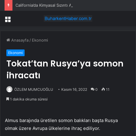
California’da Kimyasal Sızıntı Alarmı
Menü
Anasayfa
/
Ekonomi
Ekonomi
Tokat’tan Rusya’ya somon
ihracatı
ÖZLEM MUMCUOĞLU
Kasım 16, 2022
0
11
1 dakika okuma süresi
Almus barajında üretilen somon balıkları başta Rusya
olmak üzere Avrupa ülkelerine ihraç ediliyor.