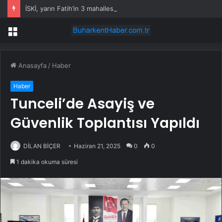
İSKİ, yarın Fatih’in 3 mahallesinde su kesintisi uygulayacak
Menü
Anasayfa
/
Haber
Haber
Tunceli’de Asayiş ve
Güvenlik Toplantısı Yapıldı
DİLAN BİÇER
Haziran 21, 2025
0
0
1 dakika okuma süresi