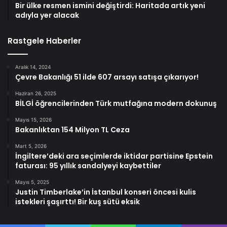
Bir ülke resmen ismini değiştirdi: Haritada artık yeni
adıyla yer alacak
Rastgele Haberler
Aralık 14, 2024
Çevre Bakanlığı 51 ilde 607 arsayı satışa çıkarıyor!
Haziran 26, 2025
BİLGİ öğrencilerinden Türk mutfağına modern dokunuş
Mayıs 15, 2026
Bakanlıktan 154 Milyon TL Ceza
Mart 5, 2026
İngiltere’deki ara seçimlerde iktidar partisine Epstein
faturası: 95 yıllık sandalyeyi kaybettiler
Mayıs 5, 2025
Justin Timberlake’in İstanbul konseri öncesi kulis
istekleri şaşırttı! Bir kuş sütü eksik