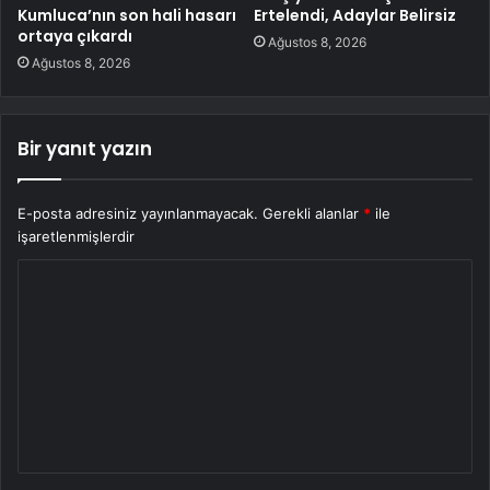
Kumluca’nın son hali hasarı
Ertelendi, Adaylar Belirsiz
ortaya çıkardı
Ağustos 8, 2026
Ağustos 8, 2026
Bir yanıt yazın
E-posta adresiniz yayınlanmayacak.
Gerekli alanlar
*
ile
işaretlenmişlerdir
Y
o
r
u
m
*