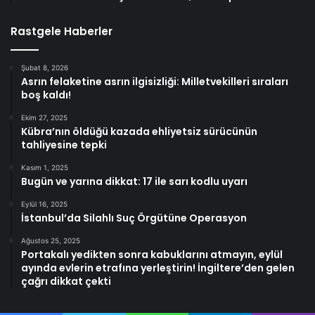
Rastgele Haberler
Şubat 8, 2026
Asrın felaketine asrın ilgisizliği: Milletvekilleri sıraları
boş kaldı!
Ekim 27, 2025
Kübra’nın öldüğü kazada ehliyetsiz sürücünün
tahliyesine tepki
Kasım 1, 2025
Bugün ve yarına dikkat: 17 ile sarı kodlu uyarı
Eylül 16, 2025
İstanbul’da Silahlı Suç Örgütüne Operasyon
Ağustos 25, 2025
Portakalı yedikten sonra kabuklarını atmayın, eylül
ayında evlerin etrafına yerleştirin! İngiltere’den gelen
çağrı dikkat çekti