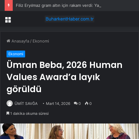
Filiz Eryılmaz gram altın için rakam verdi: Yarın akşama işaret etti
Menü
Anasayfa
/
Ekonomi
Ekonomi
Ümran Beba, 2026 Human
Values Award’a layık
görüldü
ÜMİT SAVĞA
Mart 14, 2026
0
0
1 dakika okuma süresi