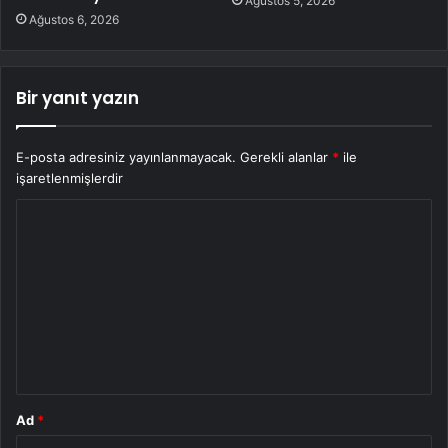
Ağustos 5, 2026
Ağustos 6, 2026
Bir yanıt yazın
E-posta adresiniz yayınlanmayacak.
Gerekli alanlar
*
ile
işaretlenmişlerdir
Y
o
r
u
m
*
Ad
*