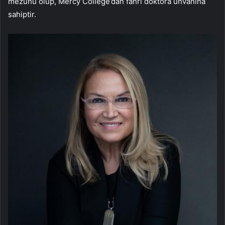
mezunu olup, Mercy College’dan fahri doktora unvanına
sahiptir.