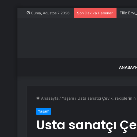
Filiz Ery
Cuma, Ağustos 7 2026
Son Dakika Haberleri
ANASAY
Anasayfa
/
Yaşam
/
Usta sanatçı Çevik, rakiplerinin
Yaşam
Usta sanatçı Çev