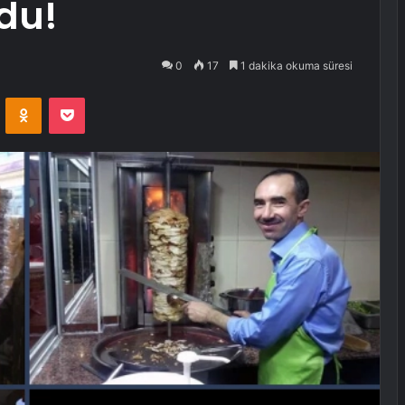
du!
0
17
1 dakika okuma süresi
VKontakte
Odnoklassniki
Pocket