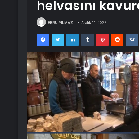
helvasını kavur
EBRU YILMAZ
Aralık 11, 2022
Facebook
Twitter
LinkedIn
Tumblr
Pinterest
Reddit