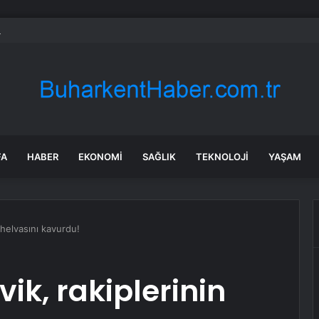
ılmaz gram altın için rakam verdi: Yarın akşama işaret etti
FA
HABER
EKONOMI
SAĞLIK
TEKNOLOJI
YAŞAM
 helvasını kavurdu!
ik, rakiplerinin