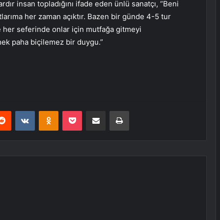
llardır insan topladığını ifade eden ünlü sanatçı, “Beni
stlarıma her zaman açıktır. Bazen bir günde 4-5 tur
e her seferinde onlar için mutfağa gitmeyi
ek paha biçilemez bir duygu.”
erest
Reddit
VKontakte
Odnoklassniki
Pocket
E-Posta ile paylaş
Yazdır