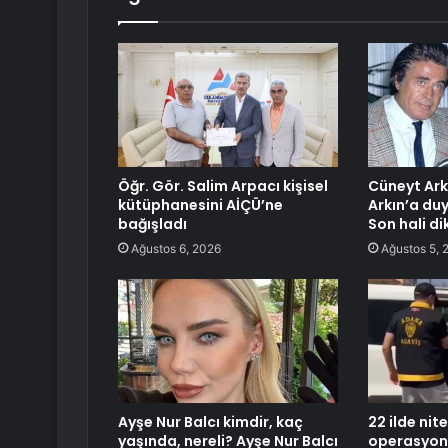
Öğr. Gör. Salim Arpacı kişisel
Cüneyt Arkı
kütüphanesini AİÇÜ’ne
Arkın’a du
bağışladı
Son hali di
Ağustos 6, 2026
Ağustos 5, 
Ayşe Nur Balcı kimdir, kaç
22 ilde nite
yaşında, nereli? Ayşe Nur Balcı
operasyo