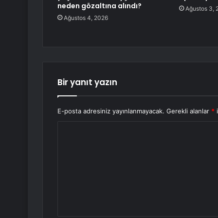
neden gözaltına alındı?
Ağustos 3, 
Ağustos 4, 2026
Bir yanıt yazın
E-posta adresiniz yayınlanmayacak.
Gerekli alanlar
*
i
Y
o
r
u
m
*