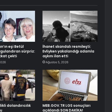
n’ın eşi Betül
İhanet skandalı resmileşti:
ygulandıran sürpriz:
Evliyken yakalandığı adamla
kkat çekti
aşkını ilan etti
2026
Ağustos 5, 2026
likli dolandırıcılık
MEB.GOV.TR LGS sonuçları
nu
açıklandı SON DAKİKA!