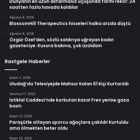
Dünyanın en uzun aktarmasız uçuşunda tarihi rekor: 24
saatten fazla havada kaldılar
Ağustos 8, 2026
BlossomHill Therapeutics hisseleri halka arzda düştü
Ağustos 8, 2026
Özgür Özel’den, sözlü saldırıya uğrayan kadın
gazeteciye: Kusura bakma, çok üzüldüm
Rastgele Haberler
Şubat 2, 2026
Uludağ’da Telesiyejde Mahsur Kalan 51 Kişi Kurtarıldı
Temmuz 17, 2025
İstiklal Caddesi’nde korkutan kaza! Fren yerine gaza
bastı
Şubat 27, 2026
Paraşütle atlayan sporcu ağaçlara çakıldı! Kurtuldu
ama ölmekten beter oldu
Nisan 23, 2025