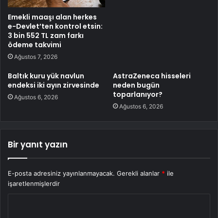
Emekli maaşı alan herkes
e-Devlet’ten kontrol etsin:
3 bin 552 TL zam farkı
ödeme takvimi
Ağustos 7, 2026
Baltık kuru yük navlun
AstraZeneca hisseleri
endeksi iki ayın zirvesinde
neden bugün
toparlanıyor?
Ağustos 6, 2026
Ağustos 6, 2026
Bir yanıt yazın
E-posta adresiniz yayınlanmayacak.
Gerekli alanlar
*
ile
işaretlenmişlerdir
Y
o