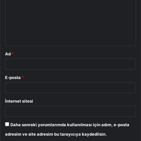
r
u
m
*
Ad
*
E-posta
*
İnternet sitesi
Daha sonraki yorumlarımda kullanılması için adım, e-posta
adresim ve site adresim bu tarayıcıya kaydedilsin.