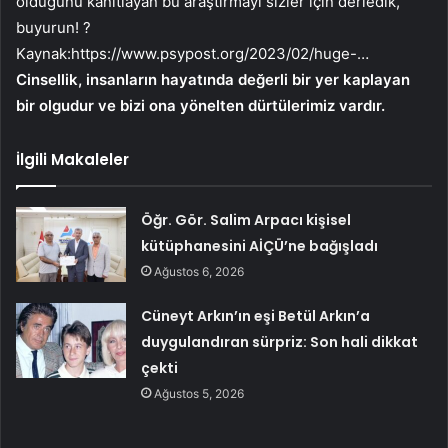
olduğunu kanıtlayan bu araştırmayı sizler için derledik,
buyurun! ?
Kaynak:
https://www.psypost.org/2023/02/huge-…
Cinsellik, insanların hayatında değerli bir yer kaplayan
bir olgudur ve bizi ona yönelten dürtülerimiz vardır.
İlgili Makaleler
Öğr. Gör. Salim Arpacı kişisel
kütüphanesini AİÇÜ’ne bağışladı
Ağustos 6, 2026
Cüneyt Arkın’ın eşi Betül Arkın’a
duygulandıran sürpriz: Son hali dikkat
çekti
Ağustos 5, 2026