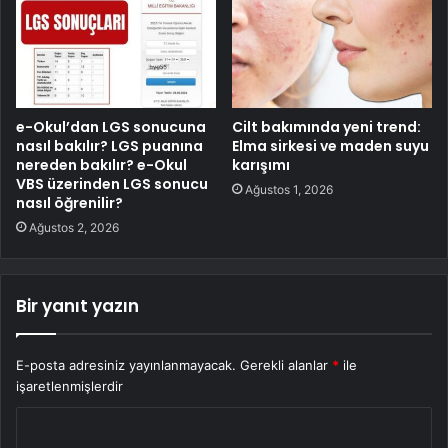
e-Okul’dan LGS sonucuna
Cilt bakımında yeni trend:
nasıl bakılır? LGS puanına
Elma sirkesi ve maden suyu
nereden bakılır? e-Okul
karışımı
VBS üzerinden LGS sonucu
Ağustos 1, 2026
nasıl öğrenilir?
Ağustos 2, 2026
Bir yanıt yazın
E-posta adresiniz yayınlanmayacak.
Gerekli alanlar
*
ile
işaretlenmişlerdir
Y