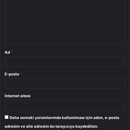
o
r
u
m
*
Ad
*
E-posta
*
İnternet sitesi
Daha sonraki yorumlarımda kullanılması için adım, e-posta
adresim ve site adresim bu tarayıcıya kaydedilsin.