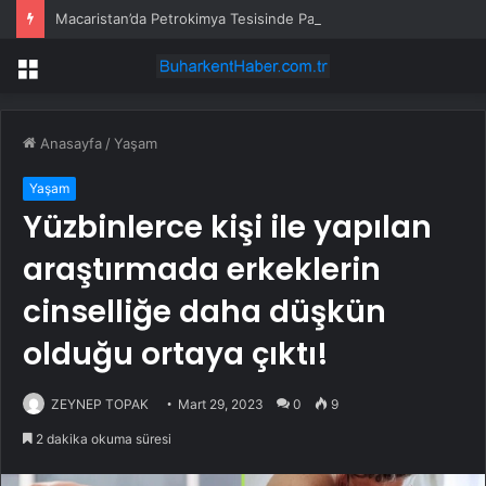
Macaristan’da Petrokimya Tesisinde Patlama
Menü
Anasayfa
/
Yaşam
Yaşam
Yüzbinlerce kişi ile yapılan
araştırmada erkeklerin
cinselliğe daha düşkün
olduğu ortaya çıktı!
ZEYNEP TOPAK
Mart 29, 2023
0
9
2 dakika okuma süresi