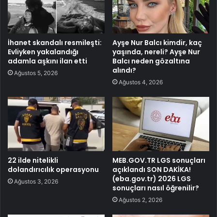
İhanet skandalı resmileşti:
Ayşe Nur Balcı kimdir, kaç
Evliyken yakalandığı
yaşında, nereli? Ayşe Nur
adamla aşkını ilan etti
Balcı neden gözaltına
alındı?
Ağustos 5, 2026
Ağustos 4, 2026
22 ilde nitelikli
MEB.GOV.TR LGS sonuçları
dolandırıcılık operasyonu
açıklandı SON DAKİKA!
(eba.gov.tr) 2026 LGS
Ağustos 3, 2026
sonuçları nasıl öğrenilir?
Ağustos 2, 2026