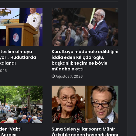
r teslim olmaya
Kurultaya müdahale edildiğini
yor… Hudutlarda
iddia eden Kılıçdaroğlu,
akalandı
başkanlık seçimine böyle
müdahale etti
2026
Ağustos 7, 2026
den ‘Vakti
Suna Selen yıllar sonra Münir
Sergisi
Özkul ile neden boşandıklarını