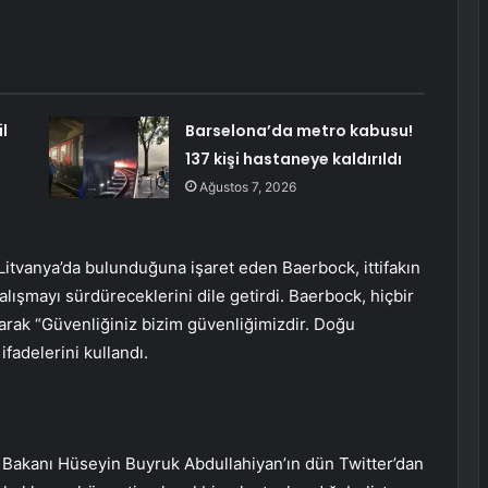
l
Barselona’da metro kabusu!
137 kişi hastaneye kaldırıldı
Ağustos 7, 2026
itvanya’da bulunduğuna işaret eden Baerbock, ittifakın
alışmayı sürdüreceklerini dile getirdi. Baerbock, hiçbir
rak “Güvenliğiniz bizim güvenliğimizdir. Doğu
ifadelerini kullandı.
ri Bakanı Hüseyin Buyruk Abdullahiyan’ın dün Twitter’dan