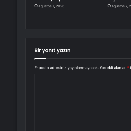
Ağustos 7, 2026
Ağustos 7, 
Bir yanıt yazın
E-posta adresiniz yayınlanmayacak.
Gerekli alanlar
*
i
Y
o
r
u
m
*