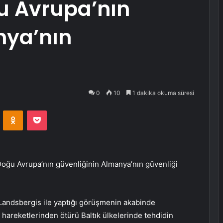
u Avrupa’nın
nya’nın
0
10
1 dakika okuma süresi
VKontakte
Odnoklassniki
Pocket
oğu Avrupa’nın güvenliğinin Almanya’nın güvenliği
 Landsbergis ile yaptığı görüşmenin akabinde
 hareketlerinden ötürü Baltık ülkelerinde tehdidin