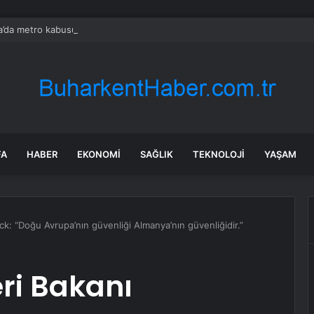
’da metro kabusu! 137 kişi hastaneye kaldırıldı
FA
HABER
EKONOMI
SAĞLIK
TEKNOLOJI
YAŞAM
ck: “Doğu Avrupa’nın güvenliği Almanya’nın güvenliğidir.”
ri Bakanı