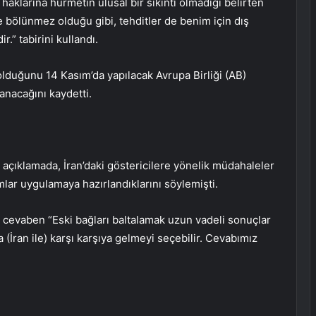
 haklarına hürmetin ulusal bir sıkıntı olmadığı belirten
e bölünmez olduğu gibi, tehditler de benim için dış
ir.” tabirini kullandı.
olduğunu 14 Kasım’da yapılacak Avrupa Birliği (AB)
anacağını kaydetti.
açıklamada, İran’daki göstericilere yönelik müdahaleler
mlar uygulamaya hazırlandıklarını söylemişti.
a cevaben “Eski bağları baltalamak uzun vadeli sonuçlar
(İran ile) karşı karşıya gelmeyi seçebilir. Cevabımız