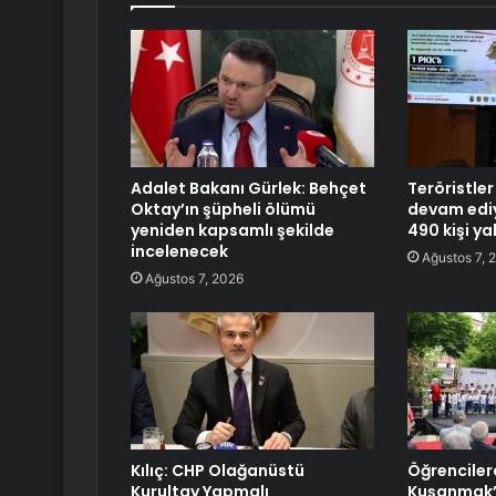
Adalet Bakanı Gürlek: Behçet
Teröristle
Oktay’ın şüpheli ölümü
devam edi
yeniden kapsamlı şekilde
490 kişi y
incelenecek
Ağustos 7, 
Ağustos 7, 2026
Kılıç: CHP Olağanüstü
Öğrenciler
Kurultay Yapmalı
Kuşanmak’ 