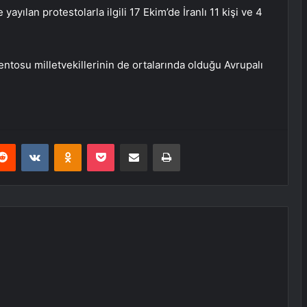
ılan protestolarla ilgili 17 Ekim’de İranlı 11 kişi ve 4
ntosu milletvekillerinin de ortalarında olduğu Avrupalı
erest
Reddit
VKontakte
Odnoklassniki
Pocket
E-Posta ile paylaş
Yazdır