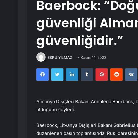
Baerbock: “Doğ
güvenliği Alma
güvenliğidir.”
EBRU YILMAZ
Kasım 11, 2022
Facebook
Twitter
LinkedIn
Tumblr
Pinterest
Reddit
Almanya Dışişleri Bakanı Annalena Baerbock, D
olduğunu söyledi.
Baerbock, Litvanya Dışişleri Bakanı Gabrielius
düzenlenen basın toplantısında, Rus idaresinin