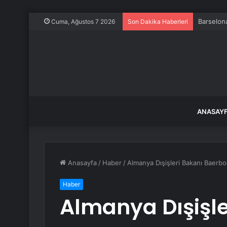
Barselona
Cuma, Ağustos 7 2026
Son Dakika Haberleri
ANASAY
Anasayfa
/
Haber
/
Almanya Dışişleri Bakanı Baerbo
Haber
Almanya Dışişle