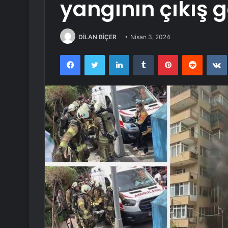
yangının çıkış 
DİLAN BİÇER
Nisan 3, 2024
Facebook
Twitter
LinkedIn
Tumblr
Pinterest
Reddit