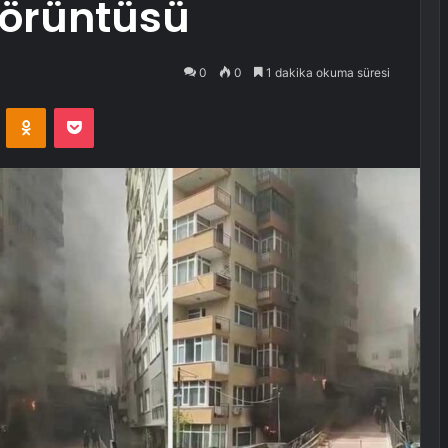
görüntüsü
0
0
1 dakika okuma süresi
VKontakte
Odnoklassniki
Pocket