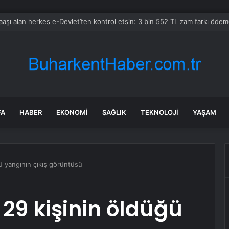
ran’a atacak füzesi kalmadı
FA
HABER
EKONOMI
SAĞLIK
TEKNOLOJI
YAŞAM
ğü yangının çıkış görüntüsü
 29 kişinin öldüğü