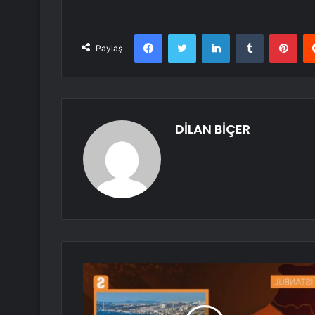
Facebook
Twitter
LinkedIn
Tumblr
Pint
Paylaş
DİLAN BİÇER