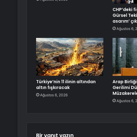
CHP’deki f
Gürsel Tek
asarım’ çık
Ağustos 6, 
Türkiye’nin 11 ilinin altından
Arap Birliği
altın fışkıracak
Gerilimi D
Müzakerel
Ağustos 6, 2026
Ağustos 6, 
Bir yanıt yazın