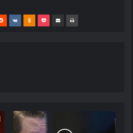
erest
Reddit
VKontakte
Odnoklassniki
Pocket
E-Posta ile paylaş
Yazdır