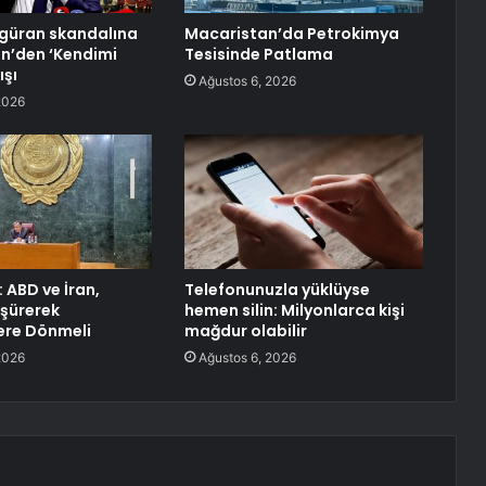
igüran skandalına
Macaristan’da Petrokimya
in’den ‘Kendimi
Tesisinde Patlama
ışı
Ağustos 6, 2026
2026
: ABD ve İran,
Telefonunuzla yüklüyse
üşürerek
hemen silin: Milyonlarca kişi
ere Dönmeli
mağdur olabilir
2026
Ağustos 6, 2026