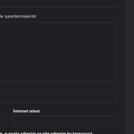
le işaretlenmişlerdir
İnternet sitesi
m, e-posta adresim ve site adresim bu tarayıcıya