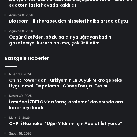
saatten fazla havada kaldılar
Ağustos 8, 2026
BlossomHill Therapeutics hisseleri halka arzda düştü
Ağustos 8, 2026
Özgür Özel’den, sözlü saldırıya uğrayan kadın
gazeteciye: Kusura bakma, çok üzüldüm
Rastgele Haberler
Nisan 18, 2024
Chint Power’dan Türkiye’nin En Büyük Mikro Şebeke
Uygulamalı Depolamalı Güneş Enerjisi Tesisi
Kasım 30, 2025
İzmir’de İZBETON’da ‘araç kiralama’ davasında ara
karar açıklandı
Mart 13, 2026
CHP’li Nazlıaka: “Uğur Yıldırım İçin Adalet İstiyoruz”
Şubat 16, 2026