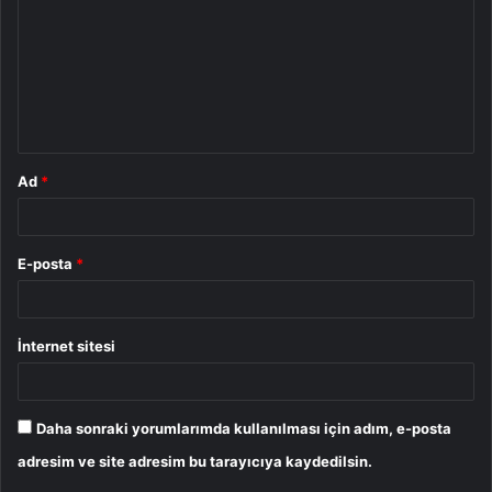
r
u
m
*
Ad
*
E-posta
*
İnternet sitesi
Daha sonraki yorumlarımda kullanılması için adım, e-posta
adresim ve site adresim bu tarayıcıya kaydedilsin.