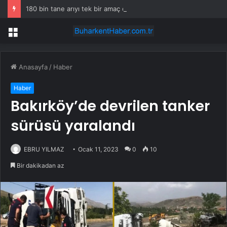
180 bin tane arıyı tek bir amaç doğaya saldılar
Menü
Anasayfa
/
Haber
Haber
Bakırköy’de devrilen tanker
sürüsü yaralandı
EBRU YILMAZ
Ocak 11, 2023
0
10
Bir dakikadan az