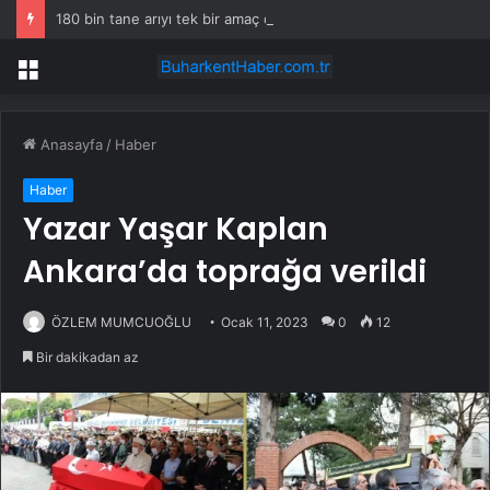
180 bin tane arıyı tek bir amaç doğaya saldılar
Menü
Anasayfa
/
Haber
Haber
Yazar Yaşar Kaplan
Ankara’da toprağa verildi
ÖZLEM MUMCUOĞLU
Ocak 11, 2023
0
12
Bir dakikadan az