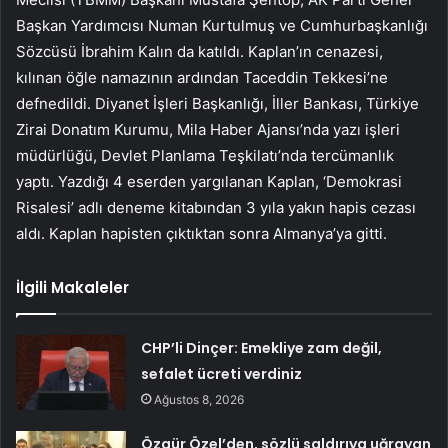
Başkan Yardımcısı Numan Kurtulmuş ve Cumhurbaşkanlığı
Sözcüsü İbrahim Kalın da katıldı. Kaplan’ın cenazesi,
kılınan öğle namazının ardından Taceddin Tekkesi’ne
defnedildi. Diyanet İşleri Başkanlığı, İller Bankası, Türkiye
Zirai Donatım Kurumu, Mila Haber Ajansı’nda yazı işleri
müdürlüğü, Devlet Planlama Teşkilatı’nda tercümanlık
yaptı. Yazdığı 4 eserden yargılanan Kaplan, ‘Demokrasi
Risalesi’ adlı deneme kitabından 3 yıla yakın hapis cezası
aldı. Kaplan hapisten çıktıktan sonra Almanya’ya gitti.
İlgili Makaleler
CHP’li Dinçer: Emekliye zam değil,
sefalet ücreti verdiniz
Ağustos 8, 2026
Özgür Özel’den, sözlü saldırıya uğrayan