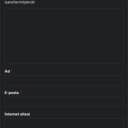
işaretlenmişlerdir
Y
o
r
u
m
*
Ad
*
E-posta
*
İnternet sitesi