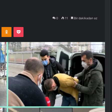
0
11
Bir dakikadan az
VKontakte
Odnoklassniki
Pocket