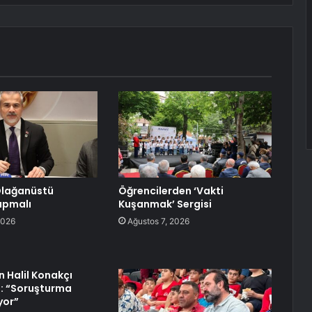
 Olağanüstü
Öğrencilerden ‘Vakti
apmalı
Kuşanmak’ Sergisi
2026
Ağustos 7, 2026
n Halil Konakçı
: “Soruşturma
yor”