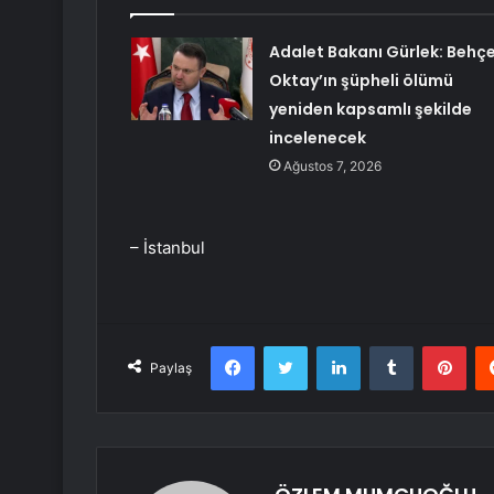
Adalet Bakanı Gürlek: Behç
Oktay’ın şüpheli ölümü
yeniden kapsamlı şekilde
incelenecek
Ağustos 7, 2026
– İstanbul
Facebook
Twitter
LinkedIn
Tumblr
Pint
Paylaş