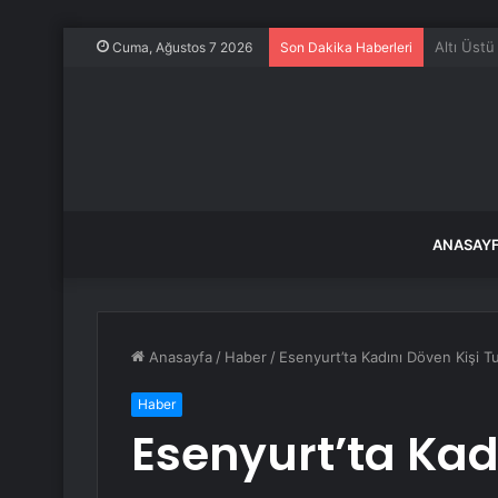
Filiz Ery
Cuma, Ağustos 7 2026
Son Dakika Haberleri
ANASAY
Anasayfa
/
Haber
/
Esenyurt’ta Kadını Döven Kişi T
Haber
Esenyurt’ta Kad