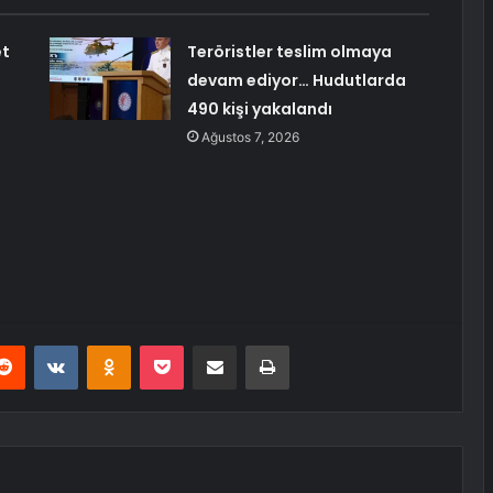
et
Teröristler teslim olmaya
devam ediyor… Hudutlarda
490 kişi yakalandı
Ağustos 7, 2026
erest
Reddit
VKontakte
Odnoklassniki
Pocket
E-Posta ile paylaş
Yazdır