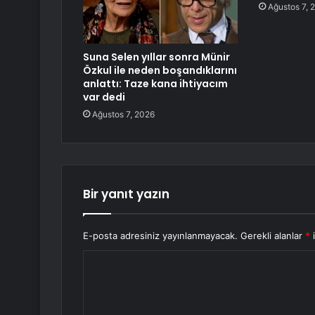
Ağustos 7, 
Suna Selen yıllar sonra Münir
Özkul ile neden boşandıklarını
anlattı: Taze kana ihtiyacım
var dedi
Ağustos 7, 2026
Bir yanıt yazın
E-posta adresiniz yayınlanmayacak.
Gerekli alanlar
*
i
Y
o
r