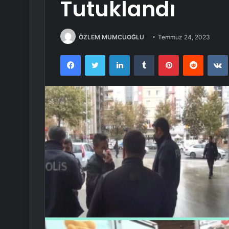
Tutuklandı
ÖZLEM MUMCUOĞLU
Temmuz 24, 2023
Facebook
Twitter
LinkedIn
Tumblr
Pinterest
Reddit