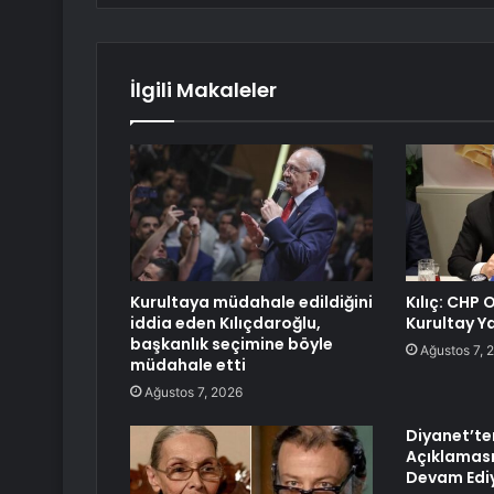
İlgili Makaleler
Kurultaya müdahale edildiğini
Kılıç: CHP
iddia eden Kılıçdaroğlu,
Kurultay Y
başkanlık seçimine böyle
Ağustos 7, 
müdahale etti
Ağustos 7, 2026
Diyanet’te
Açıklaması
Devam Edi