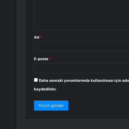
u
m
*
Ad
*
E-posta
*
Daha sonraki yorumlarımda kullanılması için adı
kaydedilsin.