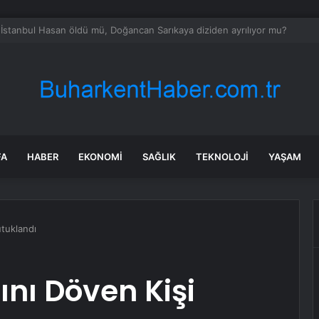
ılmaz gram altın için rakam verdi: Yarın akşama işaret etti
FA
HABER
EKONOMI
SAĞLIK
TEKNOLOJI
YAŞAM
utuklandı
ını Döven Kişi