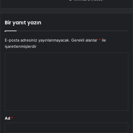
Bir yanıt yazın
E-posta adresiniz yayınlanmayacak.
Gerekli alanlar
*
ile
işaretlenmişlerdir
Y
o
r
u
m
*
Ad
*