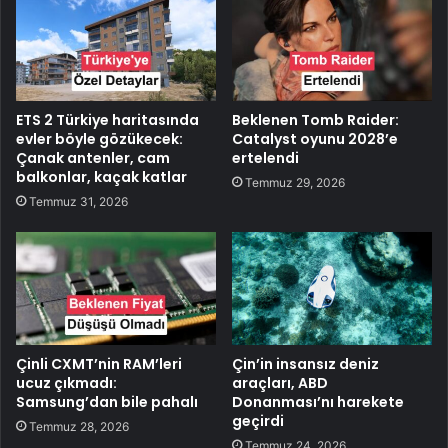
ETS 2 Türkiye haritasında
Beklenen Tomb Raider:
evler böyle gözükecek:
Catalyst oyunu 2028’e
Çanak antenler, cam
ertelendi
balkonlar, kaçak katlar
Temmuz 29, 2026
Temmuz 31, 2026
Çinli CXMT’nin RAM’leri
Çin’in insansız deniz
ucuz çıkmadı:
araçları, ABD
Samsung’dan bile pahalı
Donanması’nı harekete
geçirdi
Temmuz 28, 2026
Temmuz 24, 2026