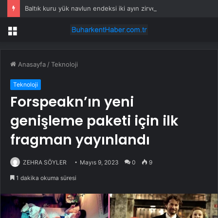
Baltık kuru yük navlun endeksi iki ayın zirvesinde
Menü
Anasayfa
/
Teknoloji
Teknoloji
Forspeakn’ın yeni
genişleme paketi için ilk
fragman yayınlandı
ZEHRA SÖYLER
Mayıs 9, 2023
0
9
1 dakika okuma süresi