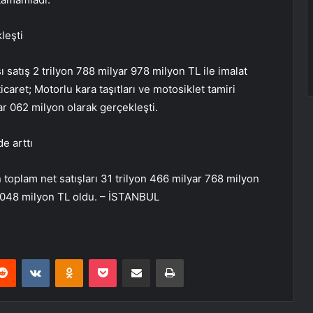
leşti
şı satış 2 trilyon 788 milyar 978 milyon TL ile imalat
aret; Motorlu kara taşıtları ve motosiklet tamiri
ar 062 milyon olarak gerçekleşti.
de arttı
 toplam net satışları 31 trilyon 466 milyar 768 milyon
ar 048 milyon TL oldu. – İSTANBUL
erest
Reddit
VKontakte
Odnoklassniki
Pocket
E-Posta ile paylaş
Yazdır