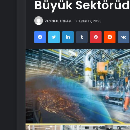
Büyük Sektörüd
ZEYNEP TOPAK
Eylül 17, 2023
Facebook
Twitter
LinkedIn
Tumblr
Pinterest
Reddit