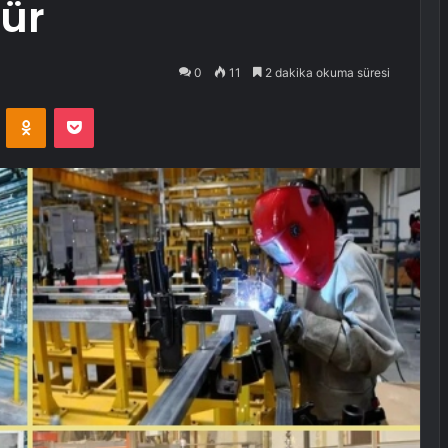
ür
0
11
2 dakika okuma süresi
VKontakte
Odnoklassniki
Pocket