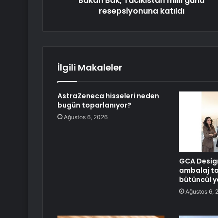
Bakan Bak, Tacikistan milli günü
resepsiyonuna katıldı
İlgili Makaleler
AstraZeneca hisseleri neden
bugün toparlanıyor?
Ağustos 6, 2026
GCA Desig
ambalaj t
bütüncül y
Ağustos 6, 