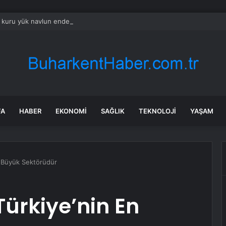
k kuru yük navlun endeksi iki ayın zirvesinde
FA
HABER
EKONOMI
SAĞLIK
TEKNOLOJI
YAŞAM
n Büyük Sektörüdür
Türkiye’nin En