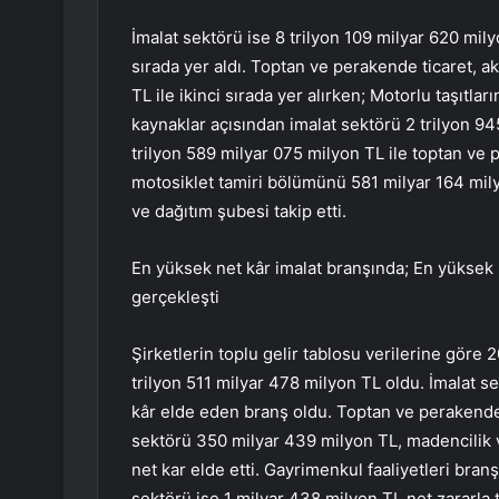
İmalat sektörü ise 8 trilyon 109 milyar 620 mil
sırada yer aldı. Toptan ve perakende ticaret, a
TL ile ikinci sırada yer alırken; Motorlu taşıtla
kaynaklar açısından imalat sektörü 2 trilyon 945
trilyon 589 milyar 075 milyon TL ile toptan ve p
motosiklet tamiri bölümünü 581 milyar 164 mily
ve dağıtım şubesi takip etti.
En yüksek net kâr imalat branşında; En yüksek 
gerçekleşti
Şirketlerin toplu gelir tablosu verilerine göre 
trilyon 511 milyar 478 milyon TL oldu. İmalat s
kâr elde eden branş oldu. Toptan ve perakende t
sektörü 350 milyar 439 milyon TL, madencilik v
net kar elde etti. Gayrimenkul faaliyetleri bran
sektörü ise 1 milyar 438 milyon TL net zararla