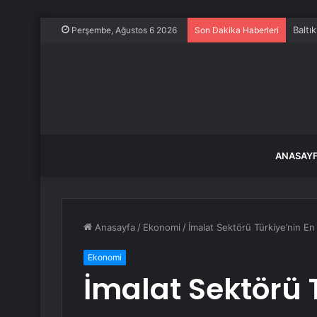
Baltı
Perşembe, Ağustos 6 2026
Son Dakika Haberleri
ANASAY
Anasayfa
/
Ekonomi
/
İmalat Sektörü Türkiye’nin E
Ekonomi
İmalat Sektörü 