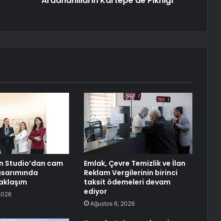
Ardahanlıların Kartepe'de Pikniği
n Studio’dan cam
Emlak, Çevre Temizlik ve İlan
asarımında
Reklam Vergilerinin birinci
aklaşım
taksit ödemeleri devam
ediyor
2026
Ağustos 6, 2026