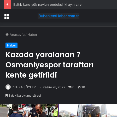
Baltık kuru yük navlun endeksi iki ayın zirvesinde
Menü
Anasayfa
/
Haber
Haber
Kazada yaralanan 7
Osmaniyespor taraftarı
kente getirildi
ZEHRA SÖYLER
Kasım 28, 2022
0
10
1 dakika okuma süresi