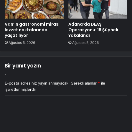
Van’ın gastronomi mirası
Adana’da DEAŞ
lezzet noktalarında
Operasyonu: 16 Şüpheli
yaşatılıyor
Yakalandı
Ağustos 5, 2026
Ağustos 5, 2026
Bir yanıt yazın
E-posta adresiniz yayınlanmayacak.
Gerekli alanlar
*
ile
işaretlenmişlerdir
Y
o
r
u