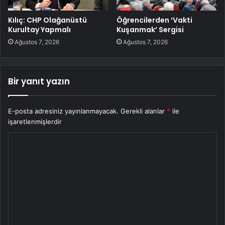
Kılıç: CHP Olağanüstü
Öğrencilerden ‘Vakti
Kurultay Yapmalı
Kuşanmak’ Sergisi
Ağustos 7, 2026
Ağustos 7, 2026
Bir yanıt yazın
E-posta adresiniz yayınlanmayacak.
Gerekli alanlar
*
ile
işaretlenmişlerdir
Y
o
r
u
m
*