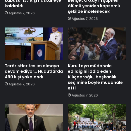
kabusu! 137 kişi hastaneye
Behçet Oktay’ın şüpheli
kaldırıldı
ölümü yeniden kapsamlı
şekilde incelenecek
Ağustos 7, 2026
Ağustos 7, 2026
Teröristler teslim olmaya
Kurultaya müdahale
devam ediyor… Hudutlarda
edildiğini iddia eden
490 kişi yakalandı
Kılıçdaroğlu, başkanlık
seçimine böyle müdahale
Ağustos 7, 2026
etti
Ağustos 7, 2026