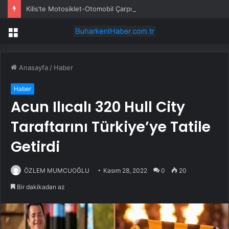
Kilis’te Motosiklet-Otomobil Çarpışması: 2 Yaralı
Menü
Anasayfa
/
Haber
Haber
Acun Ilıcalı 320 Hull City
Taraftarını Türkiye’ye Tatile
Getirdi
ÖZLEM MUMCUOĞLU
Kasım 28, 2022
0
20
Bir dakikadan az