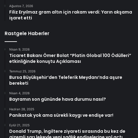
Ağustos 7, 2026
Filiz Eryılmaz gram altın için rakam verdi: Yarın akşama
işaret etti
Rastgele Haberler
Nisan 9, 2026
Ticaret Bakanı Ömer Bolat “Platin Global 100 Ödülleri”
etkinliğinde konuştu Açıklaması
Temmuz 25, 2026
Bursa Büyükşehir’den Teleferik Meydanı’nda aşure
bereketi
Nisan 4, 2026
Bayramın son gününde hava durumu nasıl?
Haziran 28, 2025
Panikatak yok ama sürekli kaygı ve endişe var!
Eylül 21, 2025
Donald Trump, İngiltere ziyareti sırasında bu kez de
gizemli sarı lekeyle yeni sağlık endişelerine yol açtı