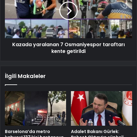
Kazada yaralanan 7 Osmaniyespor taraftarı
kente getirildi
İlgili Makaleler
Barselona’da metro
Adalet Bakanı Gürlek: