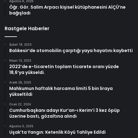
Ağustos 6, 2026
Öğr. Gör. Salim Arpacı kişisel kütüphanesini AİÇÜ’ne
bağışladı
Rastgele Haberler
Şubat 18, 2023
Balıkesir’de otomobilin çarptığı yaya hayatını kaybetti
Nisan 13, 2023
2022’de e-ticaretin toplam ticarete oranı yüzde
18,6’ya yükseldi.
Aralık 28, 2025
Mahkumun haftalık harcama limiti 5 bin liraya
yükseltildi
Ocak 22, 2024
Cumhurbaşkanı adayı Kur’an-ı Kerim’i 3 kez öpüp
üzerine bastı, gözaltına alındı
Ağustos 5, 2025
Uşak’ta Yangın: Ketenlik Köyü Tahliye Edildi