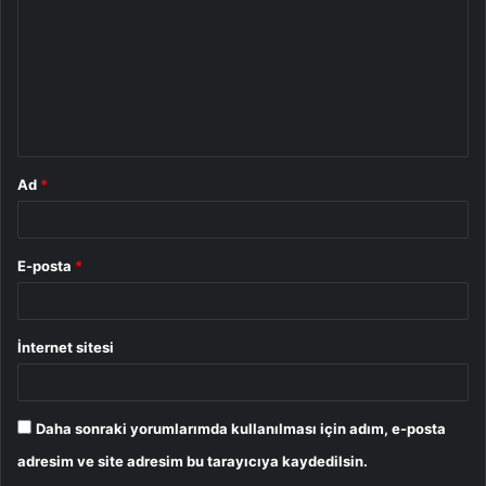
r
u
m
*
Ad
*
E-posta
*
İnternet sitesi
Daha sonraki yorumlarımda kullanılması için adım, e-posta
adresim ve site adresim bu tarayıcıya kaydedilsin.