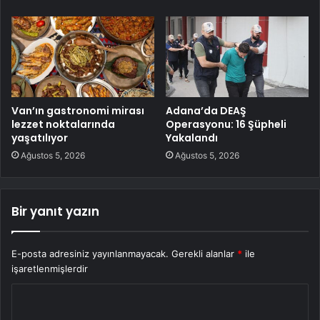
Van’ın gastronomi mirası
Adana’da DEAŞ
lezzet noktalarında
Operasyonu: 16 Şüpheli
yaşatılıyor
Yakalandı
Ağustos 5, 2026
Ağustos 5, 2026
Bir yanıt yazın
E-posta adresiniz yayınlanmayacak.
Gerekli alanlar
*
ile
işaretlenmişlerdir
Y
o