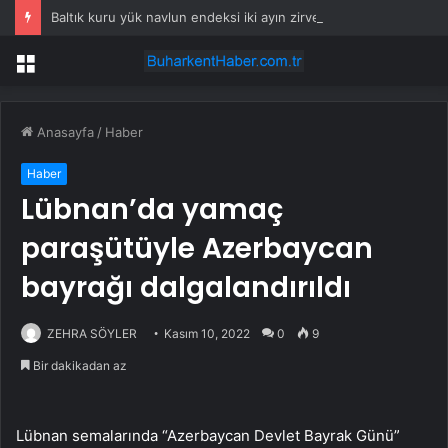
Baltık kuru yük navlun endeksi iki ayın zirvesinde
Menü
Anasayfa
/
Haber
Haber
Lübnan’da yamaç
paraşütüyle Azerbaycan
bayrağı dalgalandırıldı
ZEHRA SÖYLER
Kasım 10, 2022
0
9
Bir dakikadan az
Lübnan semalarında “Azerbaycan Devlet Bayrak Günü”