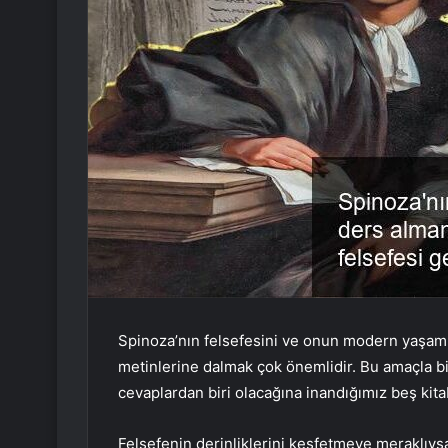
Spinoza’nın felsefesini ve onun modern yaşam 
metinlerine dalmak çok önemlidir. Bu amaçla b
cevaplardan biri olacağına inandığımız beş kitab
Felsefenin derinliklerini keşfetmeye meraklıys