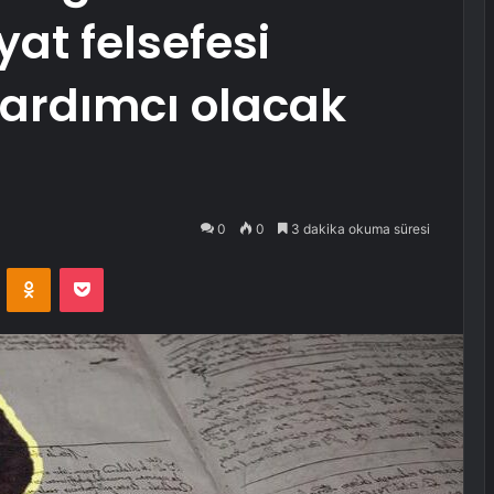
at felsefesi
yardımcı olacak
0
0
3 dakika okuma süresi
VKontakte
Odnoklassniki
Pocket