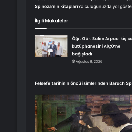
Spinoza’nın kitapları
Yolculuğunuzda yol göster
İlgili Makaleler
Öğr. Gör. Salim Arpacı kişise
kütüphanesini AİÇÜ’ne
bağışladı
Ağustos 6, 2026
Felsefe tarihinin öncü isimlerinden Baruch Sp