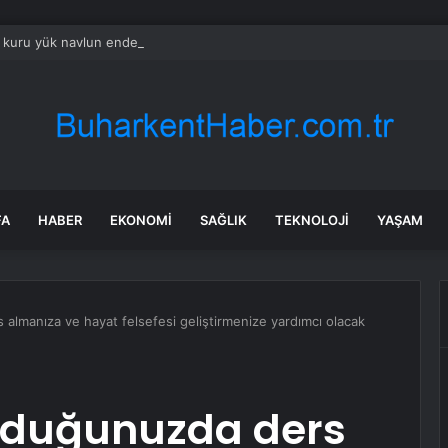
k kuru yük navlun endeksi iki ayın zirvesinde
FA
HABER
EKONOMI
SAĞLIK
TEKNOLOJI
YAŞAM
almanıza ve hayat felsefesi geliştirmenize yardımcı olacak
uduğunuzda ders