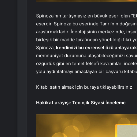
Spinoza’nın tartışmasız en büyük eseri olan “Et
eserdir. Spinoza bu eserinde Tanrı’nın doğasını,
araştırmaktadır. İdeolojisinin merkezinde, insa
birleşik bir madde tarafından yönetildiği fikri y
Spinoza,
kendimizi bu evrensel özü anlayarak
memnuniyet durumuna ulaşabileceğimizi savunuyo
özgürlük gibi en temel felsefi kavramları ince
yolu aydınlatmayı amaçlayan bir başvuru kitabıd
Kitabı satın almak için buraya tıklayabilirsiniz
Hakikat arayışı: Teolojik Siyasi İnceleme