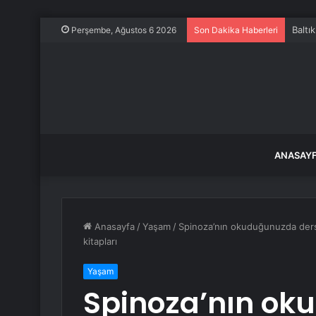
Baltı
Perşembe, Ağustos 6 2026
Son Dakika Haberleri
ANASAY
Anasayfa
/
Yaşam
/
Spinoza’nın okuduğunuzda ders 
kitapları
Yaşam
Spinoza’nın ok