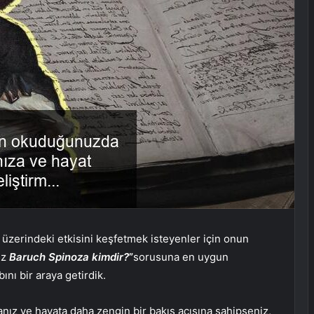
üzerindeki etkisini keşfetmek isteyenler için onun
iz
Baruch Spinoza kimdir?
”
sorusuna en uygun
ını bir araya getirdik.
anız ve hayata daha zengin bir bakış açısına sahipseniz,