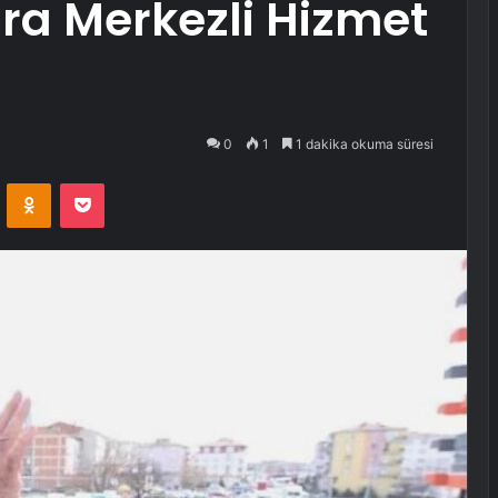
ra Merkezli Hizmet
0
1
1 dakika okuma süresi
VKontakte
Odnoklassniki
Pocket