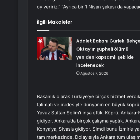
oy veririz.” “Ayrıca bir 1 Nisan şakası da yapaca
İlgili Makaleler
Adalet Bakanı Gürlek: Behç
Oktay’ın şüpheli ölümü
yeniden kapsamlı şekilde
incelenecek
Ağustos 7, 2026
Bakanlık olarak Türkiye’ye birçok hizmet verd
talimatı ve iradesiyle dünyanın en büyük köprü
Yavuz Sultan Selim’i inşa ettik. Köprü. Ankara-
gidiyor. Ankara’da birçok çalışma yaptık. Ankara’y
Konya’ya, Sivas’a gidiyor. Şimdi bunu İzmir’e y
tam merkezinde. Dolayısıyla Ankara tüm ulaşım