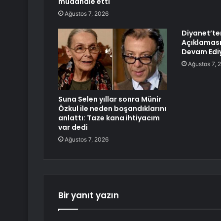
müdahale etti
Ağustos 7, 2026
Diyanet’te
Açıklaması
Devam Edi
Ağustos 7, 
Suna Selen yıllar sonra Münir
Özkul ile neden boşandıklarını
anlattı: Taze kana ihtiyacım
var dedi
Ağustos 7, 2026
Bir yanıt yazın