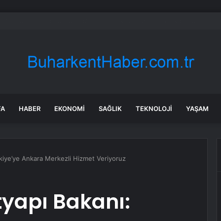
ılmaz gram altın için rakam verdi: Yarın akşama işaret etti
FA
HABER
EKONOMI
SAĞLIK
TEKNOLOJI
YAŞAM
rkiye’ye Ankara Merkezli Hizmet Veriyoruz
tyapı Bakanı: