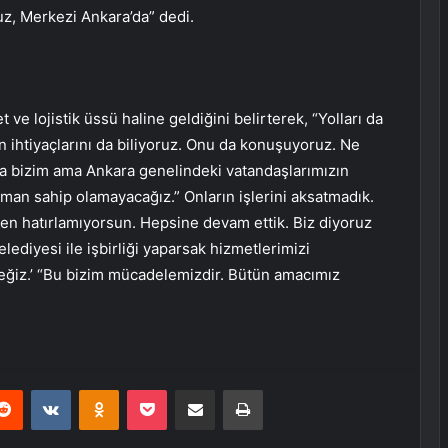
uz, Merkezi Ankara’da” dedi.
ve lojistik üssü haline geldiğini belirterek, “Yolları da
rın ihtiyaçlarını da biliyoruz. Onu da konuşuyoruz. Ne
a bizim ama Ankara genelindeki vatandaşlarımızın
aman sahip olamayacağız.” Onların işlerini aksatmadık.
en hatırlamıyorsun. Hepsine devam ettik. Biz diyoruz
lediyesi ile işbirliği yaparsak hizmetlerimizi
ceğiz.’ “Bu bizim mücadelemizdir. Bütün amacımız
erest
Reddit
VKontakte
Odnoklassniki
Pocket
E-Posta ile paylaş
Yazdır