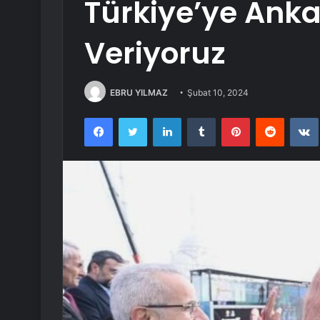
Türkiye’ye Anka
Veriyoruz
EBRU YILMAZ
Şubat 10, 2024
Facebook
Twitter
LinkedIn
Tumblr
Pinterest
Reddit