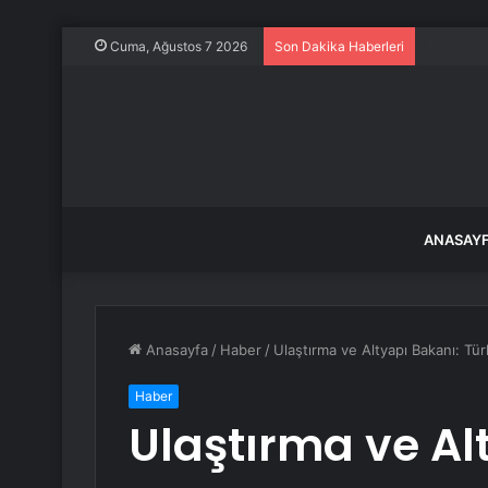
Filiz Ery
Cuma, Ağustos 7 2026
Son Dakika Haberleri
ANASAY
Anasayfa
/
Haber
/
Ulaştırma ve Altyapı Bakanı: Tü
Haber
Ulaştırma ve Al