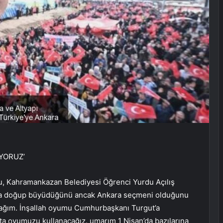
YORUZ’
lu, Kahramankazan Belediyesi Öğrenci Yurdu Açılış
’da doğup büyüdüğünü ancak Ankara seçmeni olduğunu
cağım. İnşallah oyumu Cumhurbaşkanı Turgut’a
’ta oyumuzu kullanacağız. umarım 1 Nisan’da bazılarına