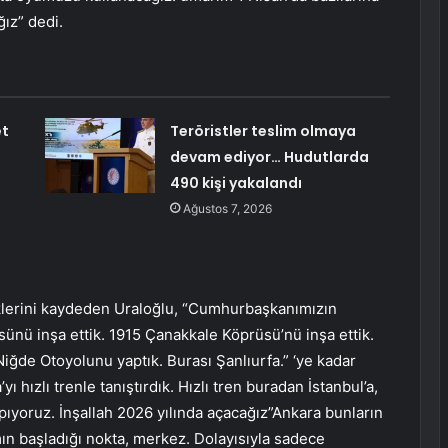
ğız” dedi.
et
Teröristler teslim olmaya
devam ediyor… Hudutlarda
490 kişi yakalandı
Ağustos 7, 2026
iklerini kaydeden Uraloğlu, “Cumhurbaşkanımızın
sünü inşa ettik. 1915 Çanakkale Köprüsü’nü inşa ettik.
Niğde Otoyolunu yaptık. Burası Şanlıurfa.” ‘ye kadar
ı hızlı trenle tanıştırdık. Hızlı tren buradan İstanbul’a,
apıyoruz. İnşallah 2026 yılında açacağız”Ankara bunların
ın başladığı nokta, merkez. Dolayısıyla sadece