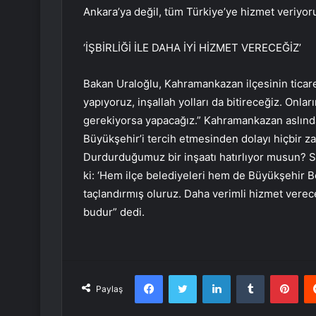
Ankara’ya değil, tüm Türkiye’ye hizmet veriyor
‘İŞBİRLİĞİ İLE DAHA İYİ HİZMET VERECEĞİZ’
Bakan Uraloğlu, Kahramankazan ilçesinin ticaret 
yapıyoruz, inşallah yolları da bitireceğiz. Onla
gerekiyorsa yapacağız.” Kahramankazan aslınd
Büyükşehir’i tercih etmesinden dolayı hiçbir z
Durdurduğumuz bir inşaatı hatırlıyor musun? S
ki: ‘Hem ilçe belediyeleri hem de Büyükşehir Be
taçlandırmış oluruz. Daha verimli hizmet vere
budur” dedi.
Facebook
Twitter
LinkedIn
Tumblr
Pint
Paylaş