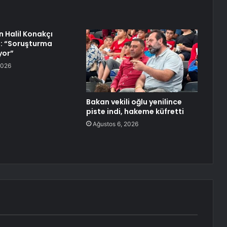
n Halil Konakçı
: “Soruşturma
yor”
2026
Bakan vekili oğlu yenilince
piste indi, hakeme küfretti
Ağustos 6, 2026