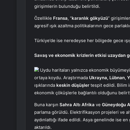
girişimlerin bulunduğu belirtildi.
Özellikle
Fransa
, “
karanlık gökyüzü
” girişiml
agresif ışık azaltma politikalarının gece parla
Türkiye’de ise neredeyse her bölgede gece ışığ
Savaş ve ekonomik krizlerin etkisi uzaydan g
Uydu haritaları yalnızca ekonomik büyümeyi d
ortaya koydu. Araştırmada
Ukrayna, Lübnan, 
ışıklarında
keskin düşüşler
tespit edildi. Bilim
ekonomik çöküşlerle bağlantılı olduğunu belirtt
Buna karşın
Sahra Altı Afrika
ve
Güneydoğu 
parlama görüldü. Elektrifikasyon projeleri ve al
aydınlattığı ifade edildi. Asya genelinde ise en 
aktarıldı.