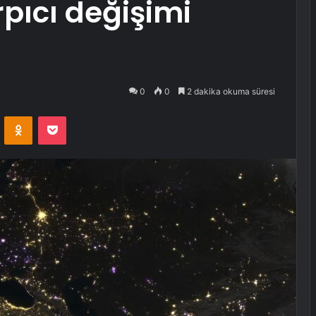
rpıcı değişimi
0
0
2 dakika okuma süresi
VKontakte
Odnoklassniki
Pocket