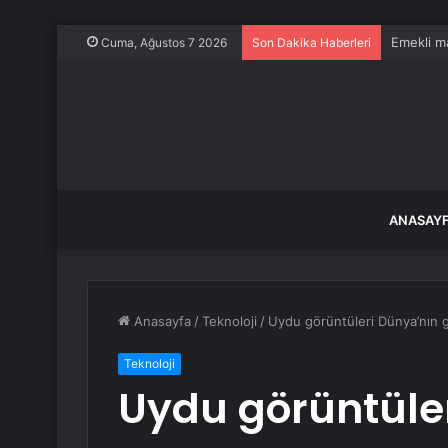
Emekli ma
Cuma, Ağustos 7 2026
Son Dakika Haberleri
ANASAY
Anasayfa
/
Teknoloji
/
Uydu görüntüleri Dünya’nın ge
Teknoloji
Uydu görüntüle