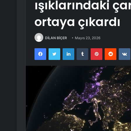
ışıklarındaki ça
ortaya çıkardı
DİLAN BİÇER
Mayıs 23, 2026
Facebook
Twitter
LinkedIn
Tumblr
Pinterest
Reddit