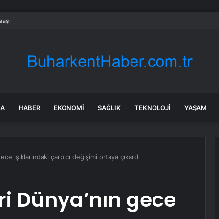
aşı alan herkes e-Devlet’ten kontrol etsin: 3 bin 552 TL zam farkı ödem
FA
HABER
EKONOMI
SAĞLIK
TEKNOLOJI
YAŞAM
ce ışıklarındaki çarpıcı değişimi ortaya çıkardı
ri Dünya’nın gece