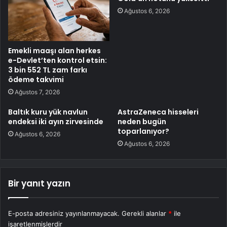
Ağustos 6, 2026
Emekli maaşı alan herkes
e-Devlet’ten kontrol etsin:
3 bin 552 TL zam farkı
ödeme takvimi
Ağustos 7, 2026
Baltık kuru yük navlun
AstraZeneca hisseleri
endeksi iki ayın zirvesinde
neden bugün
toparlanıyor?
Ağustos 6, 2026
Ağustos 6, 2026
Bir yanıt yazın
E-posta adresiniz yayınlanmayacak.
Gerekli alanlar
*
ile
işaretlenmişlerdir