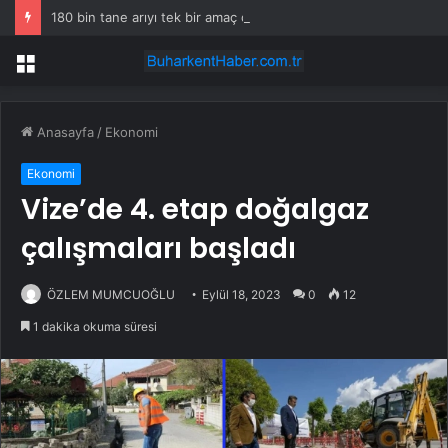
180 bin tane arıyı tek bir amaç doğaya saldılar
Menü
Anasayfa
/
Ekonomi
Ekonomi
Vize’de 4. etap doğalgaz
çalışmaları başladı
ÖZLEM MUMCUOĞLU
Eylül 18, 2023
0
12
1 dakika okuma süresi