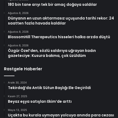
180 bin tane arıyı tek bir amaç doğaya saldılar
Ağustos 8, 2026
Dünyanın en uzun aktarmasız uçuşunda tarihi rekor: 24
saatten fazla havada kaldılar
Ağustos 8, 2026
BlossomHill Therapeutics hisseleri halka arzda düştü
Ağustos 8, 2026
Özgür Özel’den, sözlü saldırıya uğrayan kadın
gazeteciye: Kusura bakma, çok üzüldüm
Rastgele Haberler
Aralık 30, 2024
Tekirdağ’da Antik Sütun Başlığı Ele Geçirildi
Kasım 27, 2025
Beyaz eşya satışları Ekim’de arttı
Mayıs 13, 2025
Uçakta bu kurala uymayan yolcuya anında para cezası