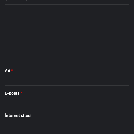
Y
o
r
u
m
*
Ad
*
E-posta
*
İnternet sitesi