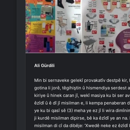
Ali Gürdili
Min bi sernaveke gelekî provakatîv destpê kir,
gotina li jorê, têgihiştin û hismendiya serdest
kiriye û hinek caran jî, wekî masiya ku bi ser
êzîdî û ê dî jî misilman e, li kempa penaberan
ye ku bi qasî sê (3) meha ye ez jî li wira dimî
ji kurdê misilman dipirse, bê ka êzîdî ye an na
misilman di cî da dibêje: ‘Xwedê neke ez êzîdî b