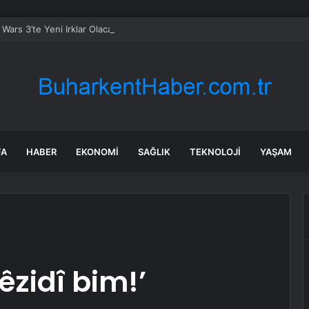
 Wars 3’te Yeni Irklar Olacak Mı?
FA
HABER
EKONOMI
SAĞLIK
TEKNOLOJI
YAŞAM
êzidî bim!’