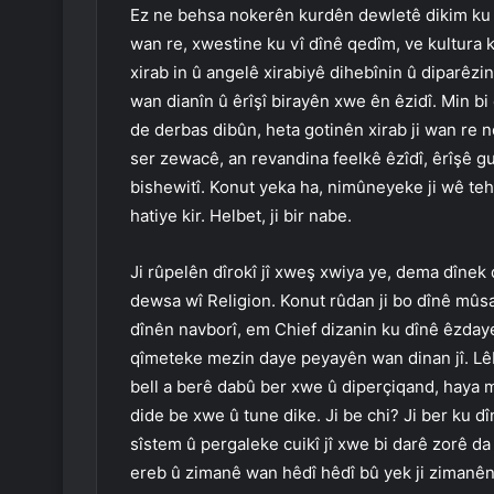
Ez ne behsa nokerên kurdên dewletê dikim ku g
wan re, xwestine ku vî dînê qedîm, ve kultura k
xirab in û angelê xirabiyê dihebînin û diparêzi
wan dianîn û êrîşî birayên xwe ên êzidî. Min bi
de derbas dibûn, heta gotinên xirab ji wan re 
ser zewacê, an revandina feelkê êzîdî, êrîşê 
bishewitî. Konut yeka ha, nimûneyeke ji wê teh
hatiye kir. Helbet, ji bir nabe.
Ji rûpelên dîrokî jî xweş xwiya ye, dema dînek
dewsa wî Religion. Konut rûdan ji bo dînê mûsawî
dînên navborî, em Chief dizanin ku dînê êzdaye
qîmeteke mezin daye peyayên wan dinan jî. Lêb
bell a berê dabû ber xwe û diperçiqand, haya m
dide be xwe û tune dike. Ji be chi? Ji ber ku d
sîstem û pergaleke cuikî jî xwe bi darê zorê da 
ereb û zimanê wan hêdî hêdî bû yek ji zimanên 