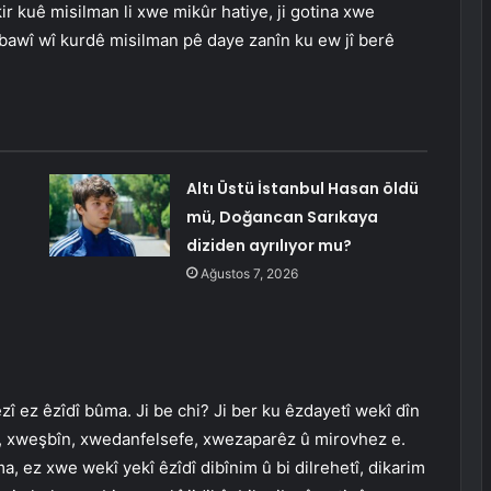
r kuê misilman li xwe mikûr hatiye, ji gotina xwe
bawî wî kurdê misilman pê daye zanîn ku ew jî berê
Altı Üstü İstanbul Hasan öldü
mü, Doğancan Sarıkaya
diziden ayrılıyor mu?
Ağustos 7, 2026
ezî ez êzîdî bûma. Ji be chi? Ji ber ku êzdayetî wekî dîn
re, xweşbîn, xwedanfelsefe, xwezaparêz û mirovhez e.
a, ez xwe wekî yekî êzîdî dibînim û bi dilrehetî, dikarim