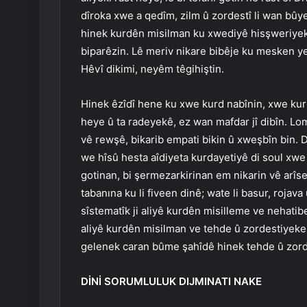
dîroka xwe a qedîm, zilm û zordestî li wan bûy
hinek kurdên misilman ku xwediyê hisşweriyeke
biparêzin. Lê meriv nikare bibêje ku mesken yek
Hêvî dikimi, neyêm têgihiştin.
Hinek êzîdî hene ku xwe kurd nabînin, xwe kurd
heye û ta radeyekê, ez wan mafdar jî dibîn. Lom
vê rewşê, bikarib empati bikin û xweşbîn bin. D
we hîsû hesta aîdiyeta kurdayetiyê di soul xwe d
gotinan, bi şermezarkirinan em nikarin vê arîseyê
tabanına ku li fiveen dinê; wate li basur, rojava
sîstematîk ji aliyê kurdên misilleme ve nehatib
aliyê kurdên misilman ve tehde û zordestiyeke b
gelenek caran bûme şahîdê hinek tehde û zord
DİNİ SORUMLULUK DIJMINATI NAKE