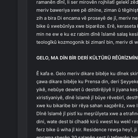
ramanên dînî, li ser mirovên rojhilatî gelekî zêd
meriv baweriya xwe pê dihîne, ziman û têgihiş
zih a bira Di encama vê proseyê de jî, meriv ne
bike û xwebûnîya xwe biparêze. Erê, keraseta 
min ne ew e ku ez rabim dînê îslamê salaş kesi
teologîkû kozmogonik bi zimanî bin, meriv di wê
GELO, MA DİN BİR DERİ KÜLTÜRÜ RÊÛRİZMİN 
Ê kafa e. Gelo meriv dikare bibêje ku dînek ski
çawa dikare bibêje ku Prensa din, deri Şeyye
yikê, nebûye dewlet û destdirêjiyê li jiyana k
xiristiyaniyê, dînê îslamê jî bûye rêvebirî, desth
xwe ku bikaribe bir rêya sahan xaçpêrêz, xwe li
Dînê îslamê jî pistî ku meşrûîyeta xwe a etrafı
dini, wate dest bi cîhadê kirû xwest ku wekî r
ferz bike û wiha jî kir. Residence rewşa heyî, ji 
encama sherên 30 salanên sect û tefgerên hum