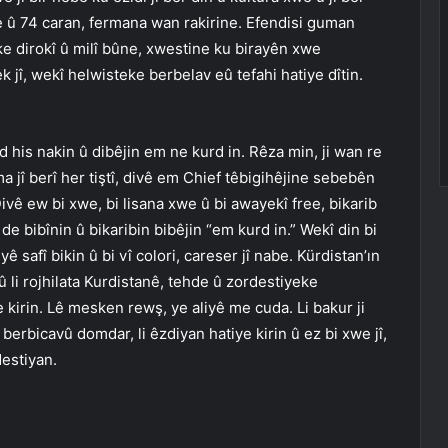
e û 74 caran, fermana wan rakirine. Efendisi guman
 dirokî û milî bûne, xwestine ku birayên xwe
 jî, wekî helwisteke berbelav eû tefahi hatiye dîtin.
 his nakin û dibêjin em ne kurd in. Rêza min, ji wan re
a jî berî her tiştî, divê em Chief têbigihêjine sebebên
ivê ew bi xwe, bi lisana xwe û bi awayekî free, bikarib
e bibînin û bikaribin bibêjin “em kurd in.” Wekî din bi
 safî bikin û bi vî colori, careser jî nabe. Kürdistan’ın
 û li rojhilata Kurdistanê, tehde û zordestiyeke
e kirin. Lê mesken rewş, ye aliyê me cuda. Li bakur ji
erbicavû domdar, li êzdiyan hatiye kirin û ez bi xwe jî,
estiyan.