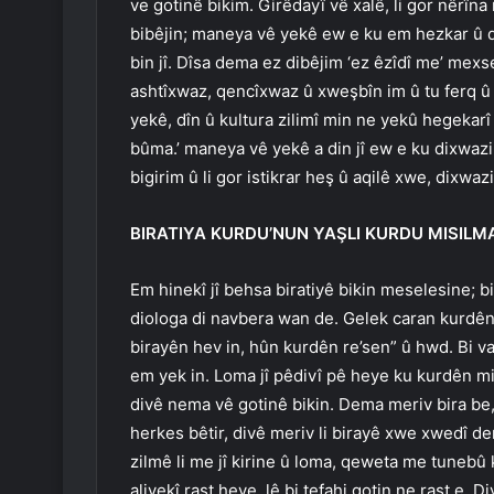
ve gotinê bikim. Girêdayî vê xalê, li gor nêrîna
bibêjin; maneya vê yekê ew e ku em hezkar û d
bin jî. Dîsa dema ez dibêjim ‘ez êzîdî me’ me
ashtîxwaz, qencîxwaz û xweşbîn im û tu ferq 
yekê, dîn û kultura zilimî min ne yekû hegekarî
bûma.’ maneya vê yekê a din jî ew e ku dixwazim
bigirim û li gor istikrar heş û aqilê xwe, dixwa
BIRATIYA KURDU’NUN YAŞLI KURDU MISILM
Em hinekî jî behsa biratiyê bikin meselesine; b
diologa di navbera wan de. Gelek caran kurdên m
birayên hev in, hûn kurdên re’sen” û hwd. Bi va
em yek in. Loma jî pêdivî pê heye ku kurdên mis
divê nema vê gotinê bikin. Dema meriv bira be, 
herkes bêtir, divê meriv li birayê xwe xwedî de
zilmê li me jî kirine û loma, qeweta me tunebû 
aliyekî rast heye, lê bi tefahi gotin ne rast e. Di