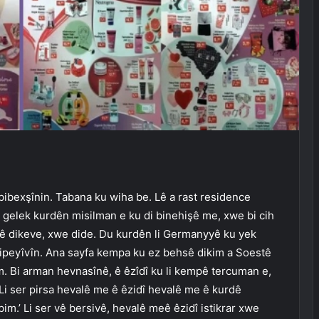
 bibexşînin. Tabana ku wiha be. Lê a rast residence
 a gelek kurdên misilman e ku di binehişê me, xwe bi cih
 avê dikeve, xwe dide. Du kurdên li Germanyyê ku yek
 dipeyîvîn. Ana sayfa kempa ku ez behsê dikim a Soestê
nim. Bi arman hevnasînê, ê êzîdî ku li kempê tercuman e,
. Li ser pirsa hevalê me ê êzidî hevalê me ê kurdê
im.’ Li ser vê bersivê, hevalê meê êzidî istikrar xwe