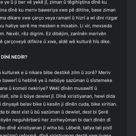
e ye û ji ber vê yekê jî, ziman û têgihiştina dînê ku
tina dînê ku meriv baweriya xwe pê dihîne, base ziman
ma dikare xwe çarço veya ramanî û hizrî a wî dini rizgar
ku hatiye serê me mesken e mixabin. Li vir, mexseda
m. Nexêr, rêz digrim. Ez dibêjim, zanînên merivên
 çarçoveyê difikire û xwe, aîdê wê kulturê hîs dike.
DİNİ NEDİR?
n kulturek e û nikare bibe destikê zilm û zorê? Meriv
ke bawerî û hebînê ye û nebûye sazûman û sîstemeke
esane û komeli nekiriye? Wekî dînên musawîtî û
ilatî, site û bûye dewlet jî. Dînê xiristiyanan, hewl dida
 dinyayê belav bike û kesên ji dînên cuda, bike xiritian.
nda bi dest xist û bû sazûman û dewlet, dest bi Şerê
astiyên neguhêrbarû her zorheyûman bi dart dînên dî
bo dînê xiristiyanan jî wiha bû. Lêbelê, talîya tali pistî
anîzmû reformê, dînê xiristiyanan destê xwe jiyana