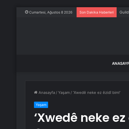
Guild
Cumartesi, Ağustos 8 2026
Son Dakika Haberleri
ANASAY
Anasayfa
/
Yaşam
/
‘Xwedê neke ez êzidî bim!’
Yaşam
‘Xwedê neke ez 