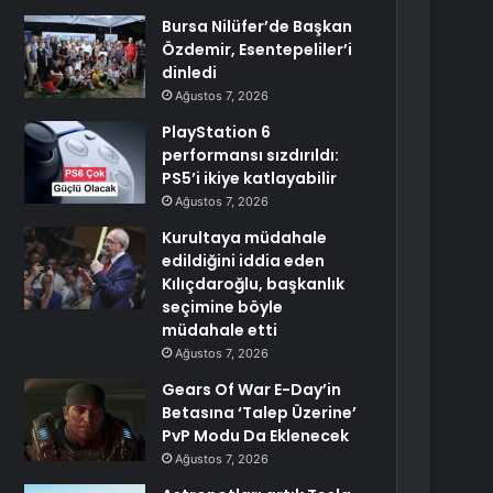
Bursa Nilüfer’de Başkan
Özdemir, Esentepeliler’i
dinledi
Ağustos 7, 2026
PlayStation 6
performansı sızdırıldı:
PS5’i ikiye katlayabilir
Ağustos 7, 2026
Kurultaya müdahale
edildiğini iddia eden
Kılıçdaroğlu, başkanlık
seçimine böyle
müdahale etti
Ağustos 7, 2026
Gears Of War E-Day’in
Betasına ‘Talep Üzerine’
PvP Modu Da Eklenecek
Ağustos 7, 2026