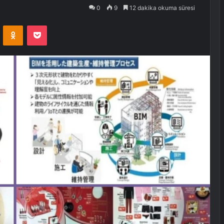
0
9
12 dakika okuma süresi
VKontakte
Odnoklassniki
Pocket