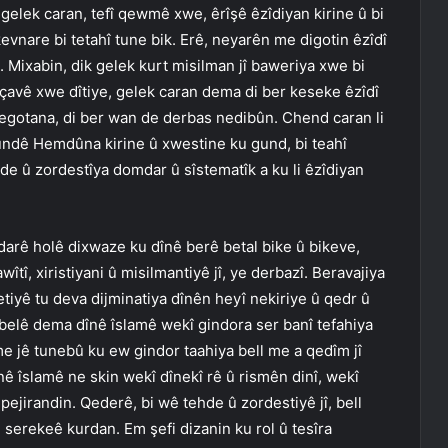
elek caran, tefî qewmê xwe, êrîşê êzîdiyan kirine û bi
evnare bi tetahî tune bik. Erê, neyarên me digotin êzîdî
n. Mixabin, dik gelek kurt misilman jî baweriya xwe bi
 çavê xwe dîtiye, gelek caran dema di ber keseke êzîdî
negotana, di ber wan de derbas nedibûn. Chend caran li
gundê Hemdûna kirine û xwestine ku gund, bi teahî
de û zordestîya domdar û sîstematîk a ku li êzîdiyan
 darê holê dixwaze ku dînê berê betal bike û bikeve,
tî, xiristiyani û misilmantiyê jî, ye derbazî. Beravajiya
tiyê tu deva dijminatiya dînên heyî nekiriye û qedr û
elê dema dînê îslamê wekî gindora ser banî tefahiya
e jê tunebû ku ew gindor taahiya bell me a qedîm jî
înê îslamê ne skin wekî dînekî rê û rismên dinî, wekî
pejirandin. Qederê, bi wê tehde û zordestiyê jî, bell
serekeê kurdan. Em şefi dizanin ku rol û tesîra