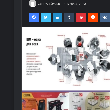
ZEHRA SÖYLER
Nisan 4, 2023
Facebook
Twitter
LinkedIn
Tumblr
Pinterest
Reddit