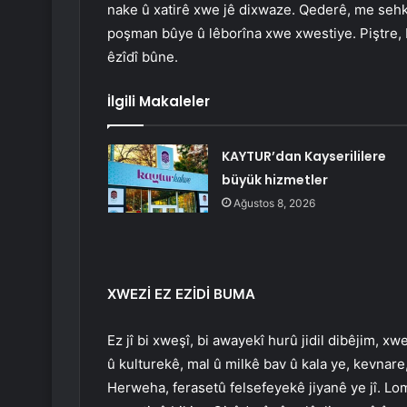
nake û xatirê xwe jê dixwaze. Qederê, me sehki
poşman bûye û lêborîna xwe xwestiye. Piştre, 
êzîdî bûne.
İlgili Makaleler
KAYTUR’dan Kayserililere
büyük hizmetler
Ağustos 8, 2026
XWEZİ EZ EZİDİ BUMA
Ez jî bi xweşî, bi awayekî hurû jidil dibêjim, xw
û kulturekê, mal û milkê bav û kala ye, kevna
Herweha, ferasetû felsefeyekê jiyanê ye jî. Lom