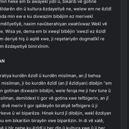
 min heke em bi awayekî jidil û, bikarib vê gotinê
ildarên din û kultura êzdayetiyê ne, welew em ne êzîdî
xseda min ew e ku dixwazim bibêjim ez merivekî
û mêlîyetîyê, naxim navûberahiyan xwahîxwaz Wekî vê
 e. Wisa ye, dema em bi xweşî bibêjin ‘xwezî ez êzidî
 deriyê hiş û aqilê xwe, ji reşetariyên dogmatîkî re
zim êzdayetiyê binirxînim.
AN
iratiya kurdên êzidî û kurdên misilman, an jî behsa
isilman, ji bo kurdên êzîdî (an jî êzîdiyan) dibêjin “em
n gotinan dixwazin bibêjin, wele ferqa me ji hev tune û
ilman, demildest li gor vê gotina xwe tefbigerin, an jî
divê meriv li gor qaîdeyên biratiyê tefbigere û ji
rkeve û wi biparêze. Hinek kurd jî dibêjin, wekî êzdiyan
ku em bikaribin birayên xwe biparêzin. In di vê xalê,
vê ji bîr nebe ku êzîdî ji ber dîn û kultura xwe û ji ber