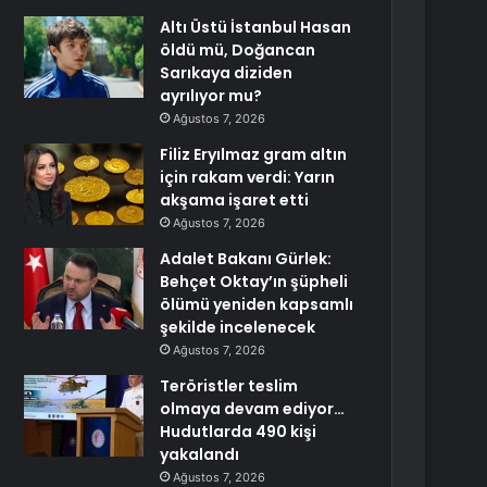
Altı Üstü İstanbul Hasan
öldü mü, Doğancan
Sarıkaya diziden
ayrılıyor mu?
Ağustos 7, 2026
Filiz Eryılmaz gram altın
için rakam verdi: Yarın
akşama işaret etti
Ağustos 7, 2026
Adalet Bakanı Gürlek:
Behçet Oktay’ın şüpheli
ölümü yeniden kapsamlı
şekilde incelenecek
Ağustos 7, 2026
Teröristler teslim
olmaya devam ediyor…
Hudutlarda 490 kişi
yakalandı
Ağustos 7, 2026