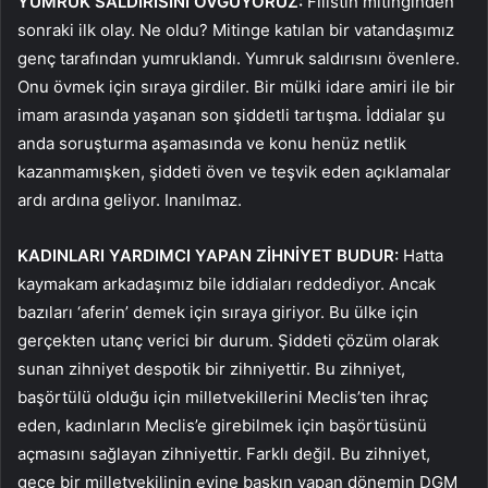
YUMRUK SALDIRISINI ÖVGÜYORUZ:
Filistin mitinginden
sonraki ilk olay. Ne oldu? Mitinge katılan bir vatandaşımız
genç tarafından yumruklandı. Yumruk saldırısını övenlere.
Onu övmek için sıraya girdiler. Bir mülki idare amiri ile bir
imam arasında yaşanan son şiddetli tartışma. İddialar şu
anda soruşturma aşamasında ve konu henüz netlik
kazanmamışken, şiddeti öven ve teşvik eden açıklamalar
ardı ardına geliyor. Inanılmaz.
KADINLARI YARDIMCI YAPAN ZİHNİYET BUDUR:
Hatta
kaymakam arkadaşımız bile iddiaları reddediyor. Ancak
bazıları ‘aferin’ demek için sıraya giriyor. Bu ülke için
gerçekten utanç verici bir durum. Şiddeti çözüm olarak
sunan zihniyet despotik bir zihniyettir. Bu zihniyet,
başörtülü olduğu için milletvekillerini Meclis’ten ihraç
eden, kadınların Meclis’e girebilmek için başörtüsünü
açmasını sağlayan zihniyettir. Farklı değil. Bu zihniyet,
gece bir milletvekilinin evine baskın yapan dönemin DGM