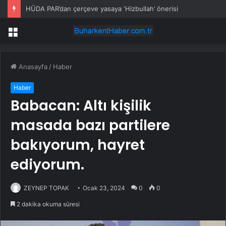
HÜDA PAR’dan çerçeve yasaya ‘Hizbullah’ önerisi
Menü
Anasayfa
/
Haber
Haber
Babacan: Altı kişilik
masada bazı partilere
bakıyorum, hayret
ediyorum.
ZEYNEP TOPAK
Ocak 23, 2024
0
0
2 dakika okuma süresi