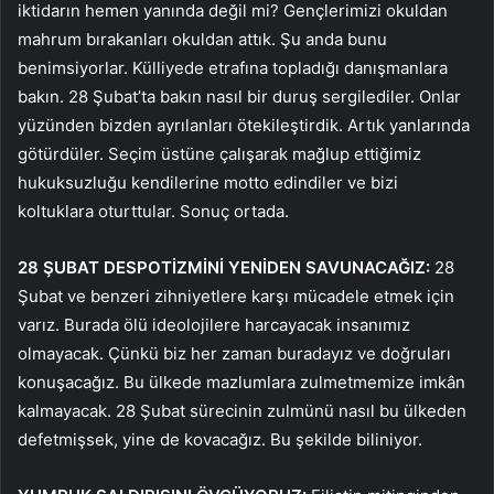
iktidarın hemen yanında değil mi? Gençlerimizi okuldan
mahrum bırakanları okuldan attık. Şu anda bunu
benimsiyorlar. Külliyede etrafına topladığı danışmanlara
bakın. 28 Şubat’ta bakın nasıl bir duruş sergilediler. Onlar
yüzünden bizden ayrılanları ötekileştirdik. Artık yanlarında
götürdüler. Seçim üstüne çalışarak mağlup ettiğimiz
hukuksuzluğu kendilerine motto edindiler ve bizi
koltuklara oturttular. Sonuç ortada.
28 ŞUBAT DESPOTİZMİNİ YENİDEN SAVUNACAĞIZ:
28
Şubat ve benzeri zihniyetlere karşı mücadele etmek için
varız. Burada ölü ideolojilere harcayacak insanımız
olmayacak. Çünkü biz her zaman buradayız ve doğruları
konuşacağız. Bu ülkede mazlumlara zulmetmemize imkân
kalmayacak. 28 Şubat sürecinin zulmünü nasıl bu ülkeden
defetmişsek, yine de kovacağız. Bu şekilde biliniyor.