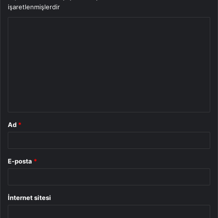
işaretlenmişlerdir
Y
o
r
u
m
*
Ad
*
E-posta
*
İnternet sitesi