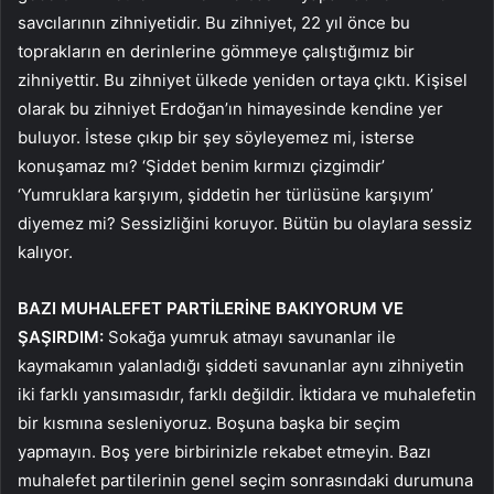
savcılarının zihniyetidir. Bu zihniyet, 22 yıl önce bu
toprakların en derinlerine gömmeye çalıştığımız bir
zihniyettir. Bu zihniyet ülkede yeniden ortaya çıktı. Kişisel
olarak bu zihniyet Erdoğan’ın himayesinde kendine yer
buluyor. İstese çıkıp bir şey söyleyemez mi, isterse
konuşamaz mı? ‘Şiddet benim kırmızı çizgimdir’
‘Yumruklara karşıyım, şiddetin her türlüsüne karşıyım’
diyemez mi? Sessizliğini koruyor. Bütün bu olaylara sessiz
kalıyor.
BAZI MUHALEFET PARTİLERİNE BAKIYORUM VE
ŞAŞIRDIM:
Sokağa yumruk atmayı savunanlar ile
kaymakamın yalanladığı şiddeti savunanlar aynı zihniyetin
iki farklı yansımasıdır, farklı değildir. İktidara ve muhalefetin
bir kısmına sesleniyoruz. Boşuna başka bir seçim
yapmayın. Boş yere birbirinizle rekabet etmeyin. Bazı
muhalefet partilerinin genel seçim sonrasındaki durumuna