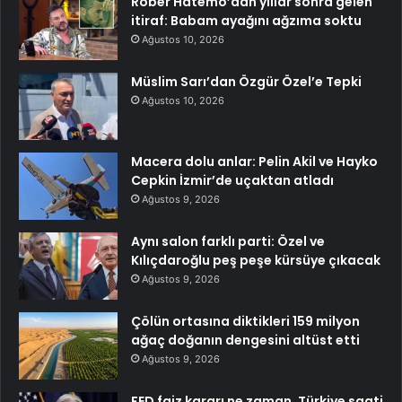
Rober Hatemo’dan yıllar sonra gelen
itiraf: Babam ayağını ağzıma soktu
Ağustos 10, 2026
Müslim Sarı’dan Özgür Özel’e Tepki
Ağustos 10, 2026
Macera dolu anlar: Pelin Akil ve Hayko
Cepkin İzmir’de uçaktan atladı
Ağustos 9, 2026
Aynı salon farklı parti: Özel ve
Kılıçdaroğlu peş peşe kürsüye çıkacak
Ağustos 9, 2026
Çölün ortasına diktikleri 159 milyon
ağaç doğanın dengesini altüst etti
Ağustos 9, 2026
FED faiz kararı ne zaman, Türkiye saati